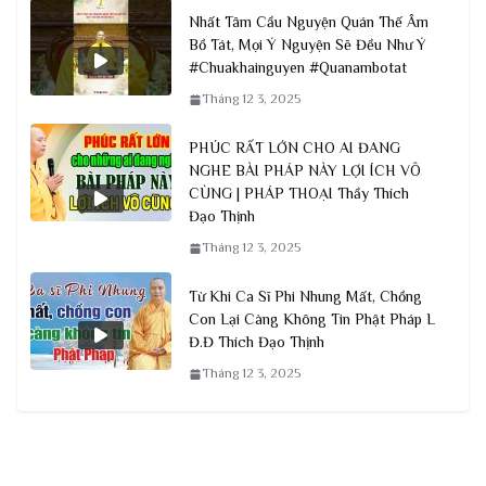
Nhất Tâm Cầu Nguyện Quán Thế Âm
Bồ Tát, Mọi Ý Nguyện Sẽ Đều Như Ý
#Chuakhainguyen #Quanambotat
Tháng 12 3, 2025
PHÚC RẤT LỚN CHO AI ĐANG
NGHE BÀI PHÁP NÀY LỢI ÍCH VÔ
CÙNG | PHÁP THOẠI Thầy Thích
Đạo Thịnh
Tháng 12 3, 2025
Từ Khi Ca Sĩ Phi Nhung Mất, Chồng
Con Lại Càng Không Tin Phật Pháp L
Đ.Đ Thích Đạo Thịnh
Tháng 12 3, 2025