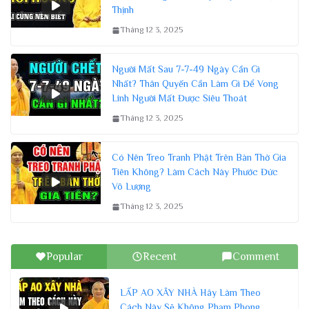
Thịnh
Tháng 12 3, 2025
Người Mất Sau 7-7-49 Ngày Cần Gì
Nhất? Thân Quyến Cần Làm Gì Để Vong
Linh Người Mất Được Siêu Thoát
Tháng 12 3, 2025
Có Nên Treo Tranh Phật Trên Bàn Thờ Gia
Tiên Không? Làm Cách Này Phước Đức
Vô Lượng
Tháng 12 3, 2025
Popular
Recent
Comment
LẤP AO XÂY NHÀ Hãy Làm Theo
Cách Này Sẽ Không Phạm Phong