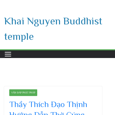
Skip
to
Khai Nguyen Buddhist
content
temple
VẤN ĐÁP PHẬT PHÁP
Thầy Thích Đạo Thịnh
Hướng Dẫn Thờ Cúng