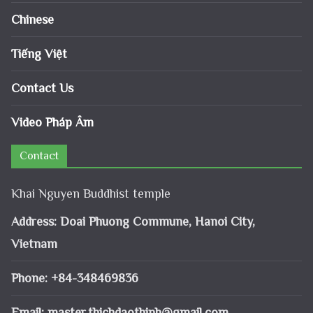
Chinese
Tiếng Việt
Contact Us
Video Pháp Âm
Contact
Khai Nguyen Buddhist temple
Address: Doai Phuong Commune, Hanoi City,
Vietnam
Phone: +84-348469836
Email:
master.thichdaothinh@gmail.com