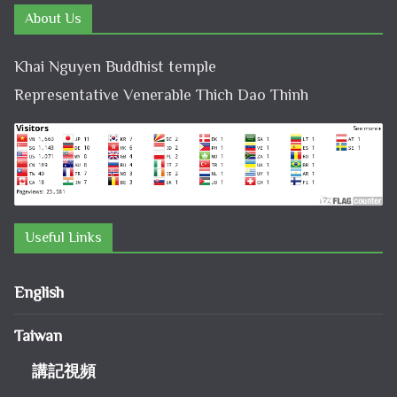
About Us
Khai Nguyen Buddhist temple
Representative Venerable Thich Dao Thinh
Useful Links
English
Taiwan
講記視頻