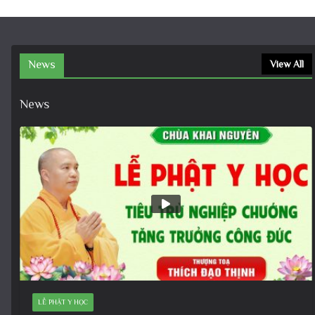
News
View All
News
LỄ PHẬT Y HỌC