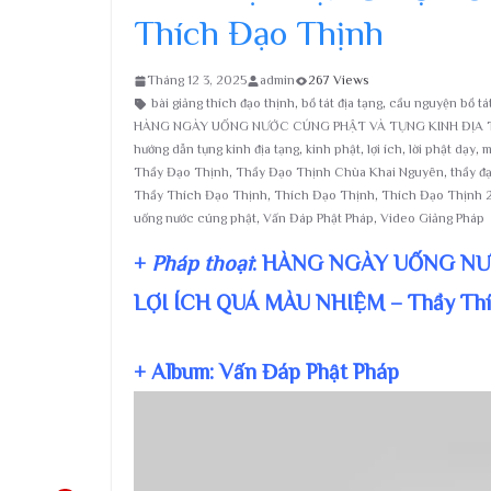
Thích Đạo Thịnh
Tháng 12 3, 2025
admin
267 Views
bài giảng thích đạo thịnh
,
bồ tát địa tạng
,
cầu nguyện bồ tát
HÀNG NGÀY UỐNG NƯỚC CÚNG PHẬT VÀ TỤNG KINH ĐỊA TẠ
hướng dẫn tụng kinh địa tạng
,
kinh phật
,
lợi ích
,
lời phật dạy
,
m
Thầy Đạo Thịnh
,
Thầy Đạo Thịnh Chùa Khai Nguyên
,
thầy đ
Thầy Thích Đạo Thịnh
,
Thích Đạo Thịnh
,
Thích Đạo Thịnh 
uống nước cúng phật
,
Vấn Đáp Phật Pháp
,
Video Giảng Pháp
+
Pháp thoại
: HÀNG NGÀY UỐNG NƯ
LỢI ÍCH QUÁ MÀU NHIỆM – Thầy Thí
+ Album: Vấn Đáp Phật Pháp