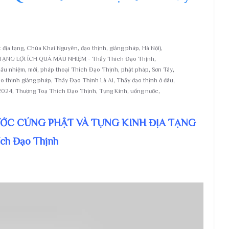
 địa tạng
,
Chùa Khai Nguyên
,
đạo thịnh
,
giảng pháp
,
Hà Nội)
,
NG LỢI ÍCH QUÁ MÀU NHIỆM - Thầy Thích Đạo Thịnh
,
ầu nhiệm
,
mới
,
pháp thoại Thích Đạo Thịnh
,
phật pháp
,
Sơn Tây
,
ạo thịnh giảng pháp
,
Thầy Đạo Thịnh Là Ai
,
Thầy đạo thịnh ở đâu
,
2024
,
Thượng Toạ Thích Đạo Thịnh
,
Tụng Kinh
,
uống nước
,
ỚC CÚNG PHẬT VÀ TỤNG KINH ĐỊA TẠNG
ch Đạo Thịnh