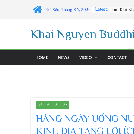
Skip
Latest:
Thứ Sáu, Tháng 8 7, 2026
to
content
Khai Nguyen Buddhi
HOME
NEWS
VIDEO
CONTACT
VẤN ĐÁP PHẬT PHÁP
HÀNG NGÀY UỐNG NƯ
KINH ĐỊA TẠNG LỢI Í