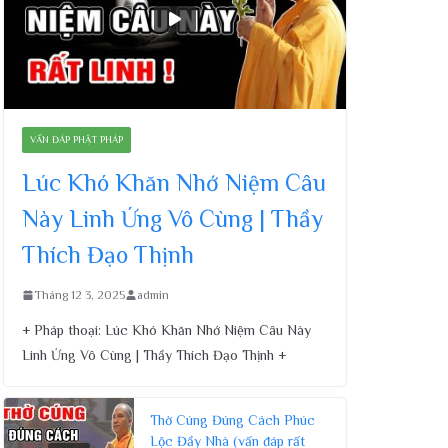
VẤN ĐÁP PHẬT PHÁP
Lúc Khó Khăn Nhớ Niệm Câu
Này Linh Ứng Vô Cùng | Thầy
Thích Đạo Thịnh
Tháng 12 3, 2025
admin
+ Pháp thoại: Lúc Khó Khăn Nhớ Niệm Câu Này
Linh Ứng Vô Cùng | Thầy Thích Đạo Thịnh +
Thờ Cúng Đúng Cách Phúc
Lộc Đầy Nhà (vấn đáp rất