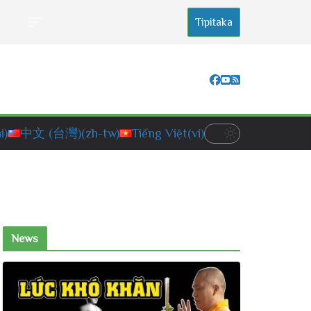
Tipitaka
i)
中文 (台灣)
(zh-tw)
Tiếng Việt
(vi)
News