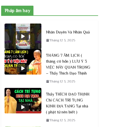
Pháp âm hay
Nhân Duyên Và Nhân Quả
Tháng 12 3, 2025
THÁNG 7 ÂM LỊCH (
tháng cô hồn ) LƯU Ý 3
VIỆC NÀY QUAN TRỌNG
– Thầy Thích Đạo Thịnh
Tháng 12 3, 2025
Thầy THÍCH ĐẠO THỊNH
Chỉ CÁCH TRÌ TỤNG
KINH ĐỊA TẠNG Tại nhà
( phật tử nên biết )
Tháng 12 3, 2025