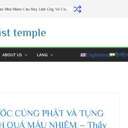
Thờ Cúng Đúng Cách Phúc Lộc Đầy Nhà (vấn đáp rất hay) – Thầy Thích Đạo Thịnh
st temple
ABOUT US
LANG
English
(en)
हिन्दी
(h
ỚC CÚNG PHẬT VÀ TỤNG
CH QUÁ MÀU NHIỆM – Thầy