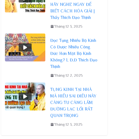
HÃY NGHE NGAY ĐỂ
BIẾT CÁCH HÓA GIẢI |
Thầy Thích Đạo Thịnh
Tháng 12 3, 2025
Đọc Tụng Nhiều Bộ Kinh
Có Được Nhiều Công
Đức Hơn Một Bộ Kinh
Không? L Đ,Đ Thích Đạo
Thịnh
Tháng 12 2, 2025
TỤNG KINH TẠI NHÀ
MÀ HIỂU SAI ĐIỀU NÀY
CÀNG TU CÀNG LẦM
ĐƯỜNG LẠC LỐI RẤT
QUAN TRỌNG
Tháng 12 3, 2025