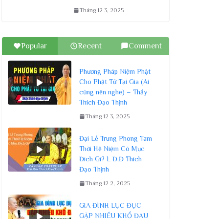
Tháng 12 3, 2025
Popular
Recent
Comment
Phương Pháp Niệm Phật
Cho Phật Tử Tại Gia (Ai
cũng nên nghe) – Thầy
Thích Đạo Thịnh
Tháng 12 3, 2025
Đại Lễ Trung Phong Tam
Thời Hệ Niệm Có Mục
Đích Gì? L Đ,Đ Thích
Đạo Thịnh
Tháng 12 2, 2025
GIA ĐÌNH LỤC ĐỤC
GẶP NHIỀU KHỔ ĐAU