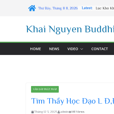
Skip
Latest:
Thứ Bảy, Tháng 8 8, 2026
to
content
Khai Nguyen Buddhi
HOME
NEWS
VIDEO
CONTACT
VẤN ĐÁP PHẬT PHÁP
Tìm Thầy Học Đạo L Đ,
Tháng 12 3, 2025
admin
141 Views