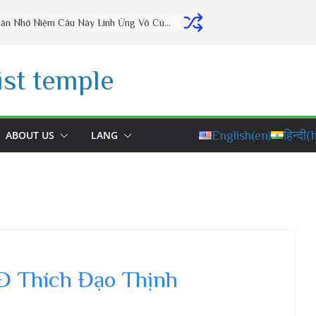
Thờ Cúng Đúng Cách Phúc Lộc Đầy Nhà (vấn đáp rất hay) – Thầy Thích Đạo Thịnh
st temple
ABOUT US
LANG
English
(en)
हिन्दी
(h
Đ Thích Đạo Thịnh