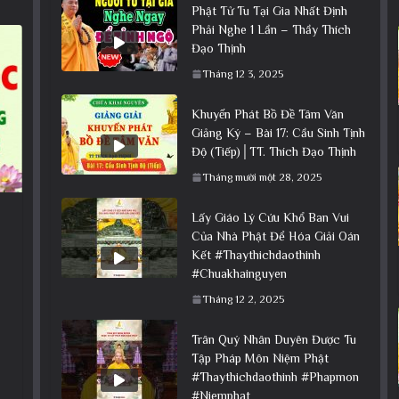
Phật Tử Tu Tại Gia Nhất Định
Phải Nghe 1 Lần – Thầy Thích
Đạo Thịnh
Tháng 12 3, 2025
Khuyến Phát Bồ Đề Tâm Văn
Giảng Ký – Bài 17: Cầu Sinh Tịnh
Độ (Tiếp)│TT. Thích Đạo Thịnh
Tháng mười một 28, 2025
Lấy Giáo Lý Cứu Khổ Ban Vui
Của Nhà Phật Để Hóa Giải Oán
Kết #Thaythichdaothinh
#Chuakhainguyen
Tháng 12 2, 2025
Trân Quý Nhân Duyên Được Tu
Tập Pháp Môn Niệm Phật
#Thaythichdaothinh #Phapmon
#Niemphat