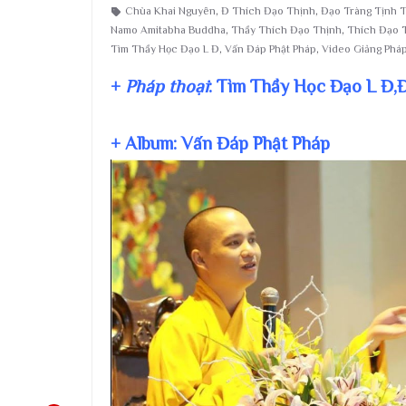
Chùa Khai Nguyên
,
Đ Thích Đạo Thịnh
,
Đạo Tràng Tịnh T
Namo Amitabha Buddha
,
Thầy Thích Đạo Thịnh
,
Thích Đạo 
Tìm Thầy Học Đạo L Đ
,
Vấn Đáp Phật Pháp
,
Video Giảng Phá
+
Pháp thoại
: Tìm Thầy Học Đạo L Đ,
+ Album: Vấn Đáp Phật Pháp