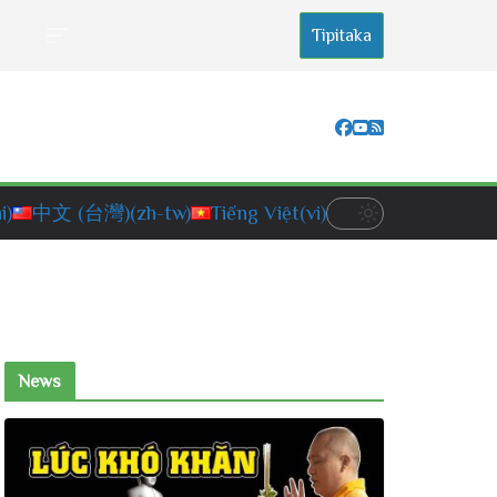
Tipitaka
i)
中文 (台灣)
(zh-tw)
Tiếng Việt
(vi)
News