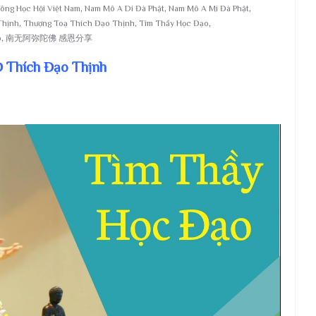
ông Học Hội Việt Nam
,
Nam Mô A Di Đà Phật
,
Nam Mô A Mi Đà Phật
,
Thịnh
,
Thượng Toạ Thích Đạo Thịnh
,
Tìm Thầy Học Đạo
,
p
,
南无阿弥陀佛 感恩分享
Đ Thích Đạo Thịnh