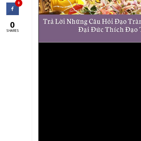
0
0
SHARES