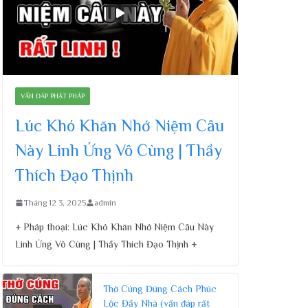
VẤN ĐÁP PHẬT PHÁP
Lúc Khó Khăn Nhớ Niệm Câu
Này Linh Ứng Vô Cùng | Thầy
Thích Đạo Thịnh
Tháng 12 3, 2025
admin
+ Pháp thoại: Lúc Khó Khăn Nhớ Niệm Câu Này
Linh Ứng Vô Cùng | Thầy Thích Đạo Thịnh +
Thờ Cúng Đúng Cách Phúc
Lộc Đầy Nhà (vấn đáp rất