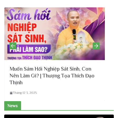
 Sám Hối Nghiệp Sát Sinh, Con
Tết Than
Làm Gì? | Thượng Tọa Thích Đạo
Thịnh Hư
nh
Đúng Phá
g 12 3, 2025
Tháng 12 3, 
News