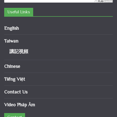
Useful Links
English
Taiwan
講記視頻
Chinese
Tiếng Việt
Contact Us
Video Pháp Âm