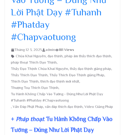
Lời Phật Dạy #Tuhanh
#Phatday
#Chapvaotuong
Tháng 12 3, 2025
admin
181 Views
Chùa Khai Nguyên
,
đạo thịnh
,
pháp âm thầy thích đạo thịnh
,
pháp thoại Thích Đạo Thịnh
,
Thầy Đạo Thịnh Chùa Khai Nguyên
,
thầy đạo thịnh giảng pháp
,
Thầy Thích Đạo Thịnh
,
Thầy Thích Đạo Thịnh giảng Pháp
,
Thích Đạo Thịnh
,
thích đạo thịnh mới nhất
,
Thượng Toạ Thích Đạo Thịnh
,
Tu Hành Không Chấp Vào Tướng - Đúng Như Lời Phật Dạy
#Tuhanh #Phatday #Chapvaotuong
,
Vấn Đáp Phật Pháp
,
vấn đáp thích đạo thịnh
,
Video Giảng Pháp
+
Pháp thoại
: Tu Hành Không Chấp Vào
Tướng – Đúng Như Lời Phật Dạy