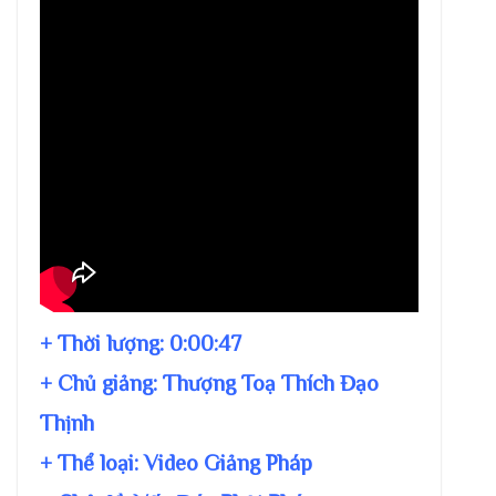
+ Thời lượng:
0:00:47
+ Chủ giảng:
Thượng Toạ Thích Đạo
Thịnh
+ Thể loại: Video Giảng Pháp