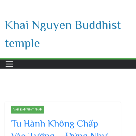
Skip
to
Khai Nguyen Buddhist
content
temple
VẤN ĐÁP PHẬT PHÁP
Tu Hành Không Chấp
Vào Tướng – Đúng Như