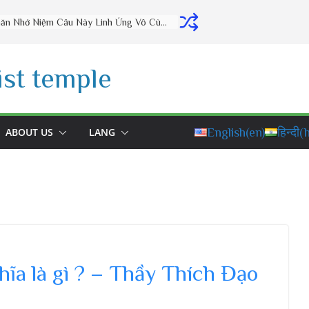
Thờ Cúng Đúng Cách Phúc Lộc Đầy Nhà (vấn đáp rất hay) – Thầy Thích Đạo Thịnh
st temple
ABOUT US
LANG
English
(en)
हिन्दी
(h
hĩa là gì ? – Thầy Thích Đạo