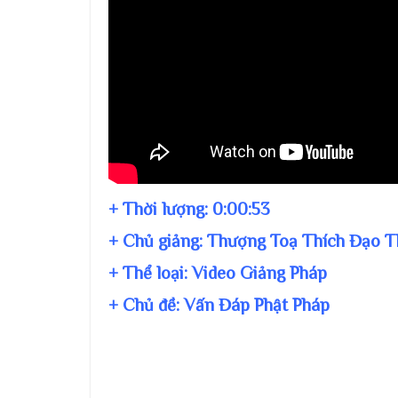
+ Thời lượng:
0:00:53
+ Chủ giảng:
Thượng Toạ Thích Đạo T
+ Thể loại: Video Giảng Pháp
+ Chủ đề:
Vấn Đáp Phật Pháp