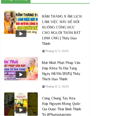
RẰM THÁNG 9 ÂM LỊCH
LÀM VIỆC NÀY ĐỂ HỒI
HƯỚNG CÔNG ĐỨC
CHO NGƯỜI THÂN RẤT
LINH ỨNG | Thầy Đạo
Thịnh
Tháng 12 3, 2025
Mới Nhất Phật Pháp Vấn
Đáp Khóa Tu Địa Tạng
Ngày 08/06/2025| Thầy
Thích Đạo Thịnh
Tháng 12 2, 2025
Cùng Chung Tay Hòa
Hợp Nguyện Mong Quốc
Gia Được Thái Bình Thịnh
Trị #Phatsutanvien