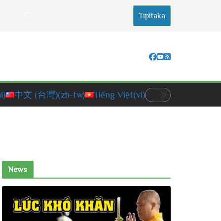
Tipitaka
i)
中文 (台灣)
(zh-tw)
Tiếng Việt
(vi)
News