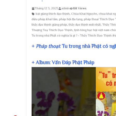
Tháng 12 3, 2025
admin
168 Views
bài giảng thích đạo thịnh
,
Chùa Khai Nguyên
,
chua khai n
diệu pháp khai tâm
,
pháp hội địa tạng
,
pháp thoại Thích Đạo 
thầy đạo thịnh giảng pháp
,
thầy đạo thịnh mới nhất
,
Thầy Thí
Thượng Toạ Thích Đạo Thịnh
,
tịnh tông học hội việt nam ch
Tu trong nhà Phật có nghĩa là gì ? - Thầy Thích Đạo Thịnh #s
+
Pháp thoại
: Tu trong nhà Phật có ng
+ Album: Vấn Đáp Phật Pháp