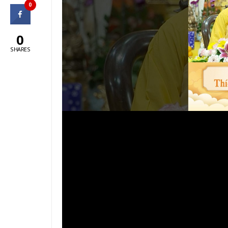
0
0
SHARES