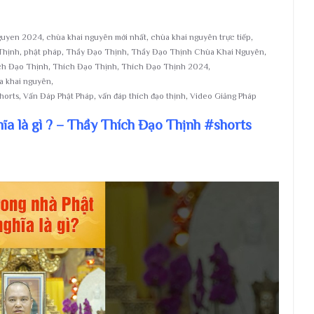
guyen 2024
,
chùa khai nguyên mới nhất
,
chùa khai nguyên trực tiếp
,
Thịnh
,
phật pháp
,
Thầy Đạo Thịnh
,
Thầy Đạo Thịnh Chùa Khai Nguyên
,
ch Đạo Thịnh
,
Thích Đạo Thịnh
,
Thích Đạo Thịnh 2024
,
ùa khai nguyên
,
horts
,
Vấn Đáp Phật Pháp
,
vấn đáp thích đạo thịnh
,
Video Giảng Pháp
hĩa là gì ? – Thầy Thích Đạo Thịnh #shorts