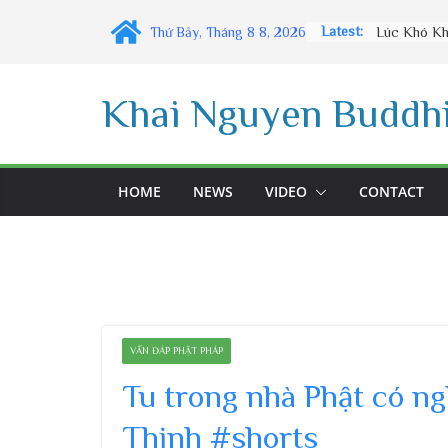
Skip
Latest:
Thứ Bảy, Tháng 8 8, 2026
to
content
Khai Nguyen Buddhi
HOME
NEWS
VIDEO
CONTACT
VẤN ĐÁP PHẬT PHÁP
Tu trong nhà Phật có ng
Thịnh #shorts