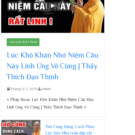
VẤN ĐÁP PHẬT PHÁP
Lúc Khó Khăn Nhớ Niệm Câu
Này Linh Ứng Vô Cùng | Thầy
Thích Đạo Thịnh
Tháng 12 3, 2025
admin
+ Pháp thoại: Lúc Khó Khăn Nhớ Niệm Câu Này
Linh Ứng Vô Cùng | Thầy Thích Đạo Thịnh +
Thờ Cúng Đúng Cách Phúc
Lộc Đầy Nhà (vấn đáp rất