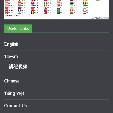
Useful Links
English
Taiwan
講記視頻
Chinese
Tiếng Việt
Contact Us