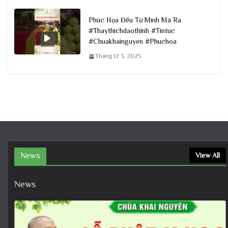
Phúc Họa Đều Từ Mình Mà Ra
#Thaythichdaothinh #Tintuc
#Chuakhainguyen #Phuchoa
Tháng 12 3, 2025
News
View All
News