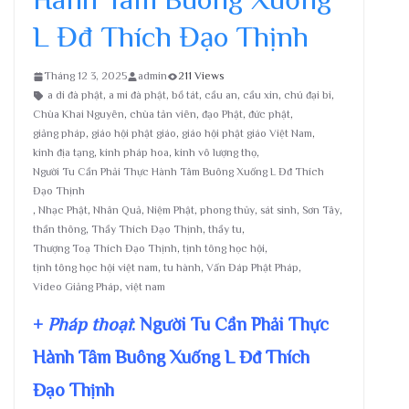
L Đđ Thích Đạo Thịnh
Tháng 12 3, 2025
admin
211 Views
a di đà phật
,
a mi đà phật
,
bồ tát
,
cầu an
,
cầu xin
,
chú đại bi
,
Chùa Khai Nguyên
,
chùa tản viên
,
đạo Phật
,
đức phật
,
giảng pháp
,
giáo hội phật giáo
,
giáo hội phật giáo Việt Nam
,
kinh địa tạng
,
kinh pháp hoa
,
kinh vô lượng thọ
,
Người Tu Cần Phải Thực Hành Tâm Buông Xuống L Đđ Thích
Đạo Thịnh
,
Nhạc Phật
,
Nhân Quả
,
Niệm Phật
,
phong thủy
,
sát sinh
,
Sơn Tây
,
thần thông
,
Thầy Thích Đạo Thịnh
,
thầy tu
,
Thượng Toạ Thích Đạo Thịnh
,
tịnh tông học hội
,
tịnh tông học hội việt nam
,
tu hành
,
Vấn Đáp Phật Pháp
,
Video Giảng Pháp
,
việt nam
+
Pháp thoại
: Người Tu Cần Phải Thực
Hành Tâm Buông Xuống L Đđ Thích
Đạo Thịnh