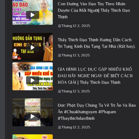
Con Đường Vào Đạo Tùy Theo Nhân
Duyên Của Mỗi Người| Thầy Thích Đạo
Thịnh
Tháng 12 2, 2025
Thầy Thích Đạo Thịnh Hướng Dẫn Cách
Trì Tụng Kinh Địa Tạng Tại Nhà (Rất hay).
Tháng 12 3, 2025
GIA ĐÌNH LỤC ĐỤC GẶP NHIỀU KHỔ
ĐAU HÃY NGHE NGAY ĐỂ BIẾT CÁCH
HÓA GIẢI | Thầy Thích Đạo Thịnh
Tháng 12 3, 2025
Đức Phật Dạy Chúng Ta Về Tri Ân Và Báo
Ân #Chuakhainguyen #Phapam
#Thaythichdaothinh
Tháng 12 2, 2025