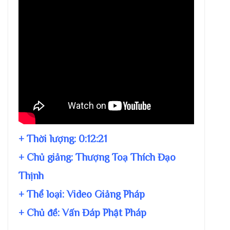
+ Thời lượng:
0:12:21
+ Chủ giảng:
Thượng Toạ Thích Đạo
Thịnh
+ Thể loại: Video Giảng Pháp
+ Chủ đề:
Vấn Đáp Phật Pháp