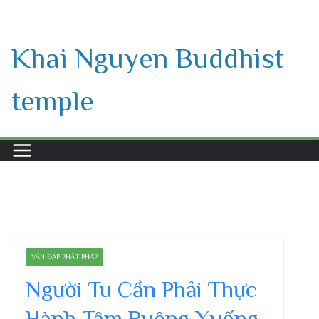
Skip
to
Khai Nguyen Buddhist
content
temple
VẤN ĐÁP PHẬT PHÁP
Người Tu Cần Phải Thực
Hành Tâm Buông Xuống