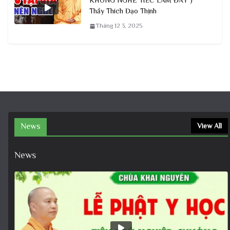
KHÔNG NGHE TIẾC LẮM ĐẤY )
Thầy Thích Đạo Thịnh
Tháng 12 3, 2025
News
View All
News