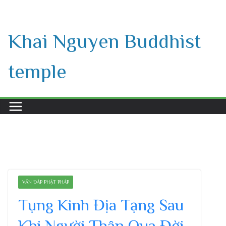
Skip
to
Khai Nguyen Buddhist
content
temple
VẤN ĐÁP PHẬT PHÁP
Tụng Kinh Địa Tạng Sau
Khi Người Thân Qua Đời