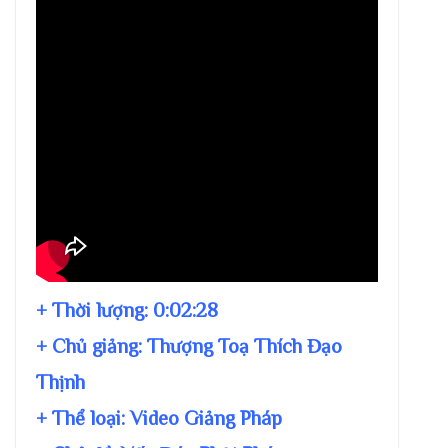
+ Thời lượng:
0:02:28
+ Chủ giảng:
Thượng Toạ Thích Đạo
Thịnh
+ Thể loại: Video Giảng Pháp