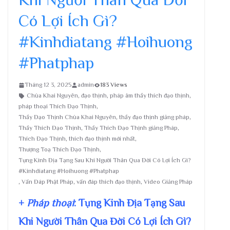
Có Lợi Ích Gì?
#Kinhdiatang #Hoihuong
#Phatphap
Tháng 12 3, 2025
admin
183 Views
Chùa Khai Nguyên
,
đạo thịnh
,
pháp âm thầy thích đạo thịnh
,
pháp thoại Thích Đạo Thịnh
,
Thầy Đạo Thịnh Chùa Khai Nguyên
,
thầy đạo thịnh giảng pháp
,
Thầy Thích Đạo Thịnh
,
Thầy Thích Đạo Thịnh giảng Pháp
,
Thích Đạo Thịnh
,
thích đạo thịnh mới nhất
,
Thượng Toạ Thích Đạo Thịnh
,
Tụng Kinh Địa Tạng Sau Khi Người Thân Qua Đời Có Lợi Ích Gì?
#Kinhdiatang #Hoihuong #Phatphap
,
Vấn Đáp Phật Pháp
,
vấn đáp thích đạo thịnh
,
Video Giảng Pháp
+
Pháp thoại
: Tụng Kinh Địa Tạng Sau
Khi Người Thân Qua Đời Có Lợi Ích Gì?