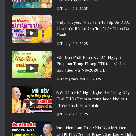
Tháng 12 3, 2025
Thầy Khuyên: Nhất Tâm Tu Tập Sẽ Được
Chư Phật Bồ Tát Gia Trì | Thầy Thích Đạo
Thịnh
Tháng 12 3, 2025
Vấn Đáp Phật Pháp Kỳ 123, Ngày 3 –
Pháp hội Trung Phong TTHN – Vu Lan
Báo Hiếu – 27-9-2020 DL
Tháng mười một 28, 2025
Mỗi Đêm Khó Ngủ, Nghe Bài Giảng Này
GIẢI THOÁT mọi sự ràng buộc khổ đau
_Thầy Thích Đạo Thịnh
Tháng 12 3, 2025
Việc Nên Làm Trước Khi Ngủ Mỗi Đêm
Chỉ 10 Phút”Sẽ Trẻ Khỏe Sống Lâu – Thầy