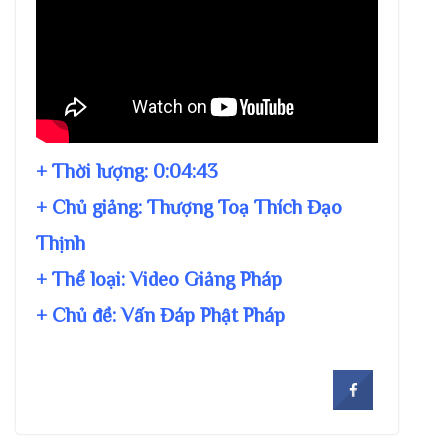
+ Thời lượng:
0:04:43
+ Chủ giảng:
Thượng Toạ Thích Đạo
Thịnh
+ Thể loại: Video Giảng Pháp
+ Chủ đề:
Vấn Đáp Phật Pháp