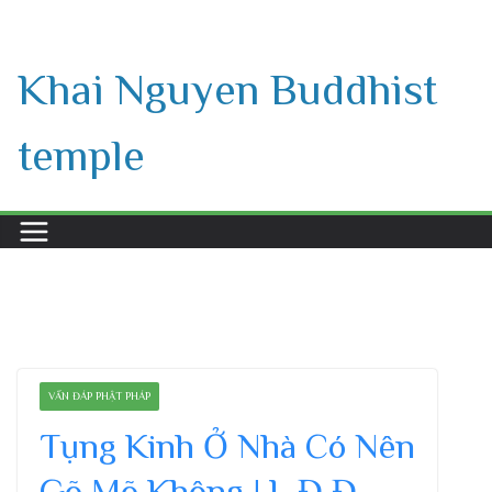
Skip
to
Khai Nguyen Buddhist
content
temple
VẤN ĐÁP PHẬT PHÁP
Tụng Kinh Ở Nhà Có Nên
Gõ Mõ Không ! L Đ,Đ