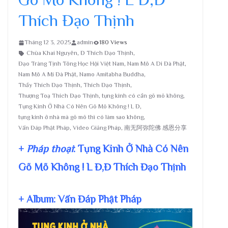
Thích Đạo Thịnh
Tháng 12 3, 2025
admin
180 Views
Chùa Khai Nguyên
,
Đ Thích Đạo Thịnh
,
Đạo Tràng Tịnh Tông Học Hội Việt Nam
,
Nam Mô A Di Đà Phật
,
Nam Mô A Mi Đà Phật
,
Namo Amitabha Buddha
,
Thầy Thích Đạo Thịnh
,
Thích Đạo Thịnh
,
Thượng Toạ Thích Đạo Thịnh
,
tụng kinh có cần gõ mõ không
,
Tụng Kinh Ở Nhà Có Nên Gõ Mõ Không ! L Đ
,
tụng kinh ở nhà mà gõ mõ thì có làm sao không
,
Vấn Đáp Phật Pháp
,
Video Giảng Pháp
,
南无阿弥陀佛 感恩分享
+
Pháp thoại
: Tụng Kinh Ở Nhà Có Nên
Gõ Mõ Không ! L Đ,Đ Thích Đạo Thịnh
+ Album: Vấn Đáp Phật Pháp