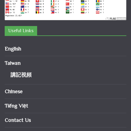
Useful Links
English
Taiwan
講記視頻
Chinese
Tiếng Việt
Contact Us