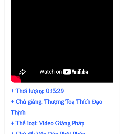
+ Thời lượng:
0:13:29
+ Chủ giảng:
Thượng Toạ Thích Đạo
Thịnh
+ Thể loại: Video Giảng Pháp
+ Chủ đề:
Vấn Đáp Phật Pháp