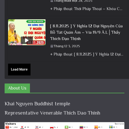
Tháng mười một 28, 2025
+ Pháp thoại: Thời Pháp Thoại – Khóa Chuyên Tu Ngày 23/11/2025 – TT Thích Đạo Thịnh + Album: Pháp
[ 8.11.2025 ] Ý Nghĩa 12 Đại Nguyện Của
Bồ Tát Quán Âm – Vía 19/9 Â.L│Thầy
Thích Đạo Thịnh
Tháng 12 3, 2025
+ Pháp thoại: [ 8.11.2025 ] Ý Nghĩa 12 Đại Nguyện Của Bồ Tát Quán Âm – Vía 19/9 Â.L│Thầy
Load More
About Us
Khai Nguyen Buddhist temple
Representative Venerable Thich Dao Thinh