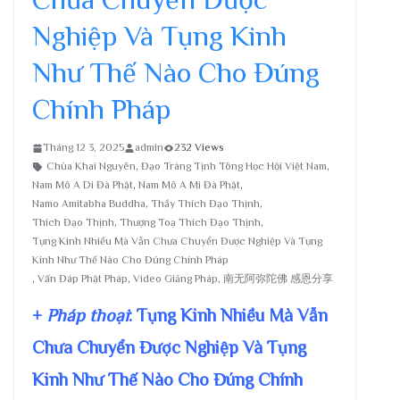
Nghiệp Và Tụng Kinh
Như Thế Nào Cho Đúng
Chính Pháp
Tháng 12 3, 2025
admin
232 Views
Chùa Khai Nguyên
,
Đạo Tràng Tịnh Tông Học Hội Việt Nam
,
Nam Mô A Di Đà Phật
,
Nam Mô A Mi Đà Phật
,
Namo Amitabha Buddha
,
Thầy Thích Đạo Thịnh
,
Thích Đạo Thịnh
,
Thượng Toạ Thích Đạo Thịnh
,
Tụng Kinh Nhiều Mà Vẫn Chưa Chuyển Được Nghiệp Và Tụng
Kinh Như Thế Nào Cho Đúng Chính Pháp
,
Vấn Đáp Phật Pháp
,
Video Giảng Pháp
,
南无阿弥陀佛 感恩分享
+
Pháp thoại
: Tụng Kinh Nhiều Mà Vẫn
Chưa Chuyển Được Nghiệp Và Tụng
Kinh Như Thế Nào Cho Đúng Chính