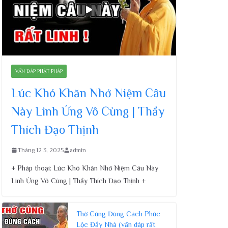
VẤN ĐÁP PHẬT PHÁP
Lúc Khó Khăn Nhớ Niệm Câu
Này Linh Ứng Vô Cùng | Thầy
Thích Đạo Thịnh
Tháng 12 3, 2025
admin
+ Pháp thoại: Lúc Khó Khăn Nhớ Niệm Câu Này
Linh Ứng Vô Cùng | Thầy Thích Đạo Thịnh +
Thờ Cúng Đúng Cách Phúc
Lộc Đầy Nhà (vấn đáp rất