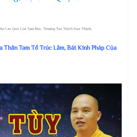
Sự Cao Quý Của Tam Bảo
,
Thượng Toạ Thích Đạo Thịnh
,
óa Thân Tam Tổ Trúc Lâm, Bát Kính Pháp Của