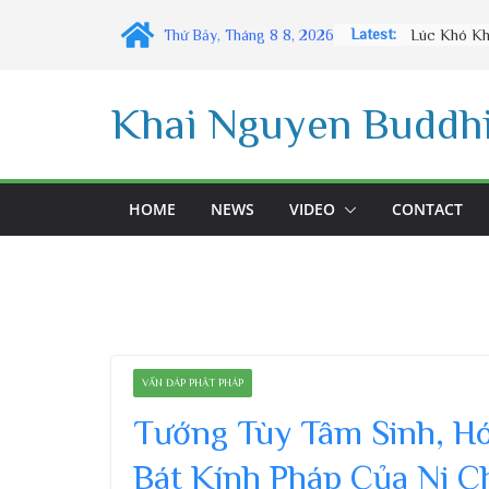
Skip
Latest:
Thứ Bảy, Tháng 8 8, 2026
to
content
Khai Nguyen Buddhi
HOME
NEWS
VIDEO
CONTACT
VẤN ĐÁP PHẬT PHÁP
Tướng Tùy Tâm Sinh, H
Bát Kính Pháp Của Ni 