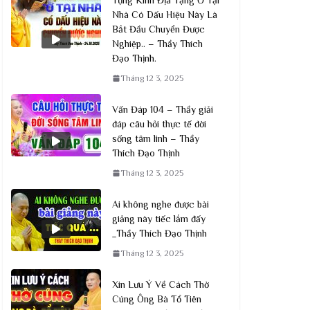
Nhà Có Dấu Hiệu Này Là
Bắt Đầu Chuyển Được
Nghiệp.. – Thầy Thích
Đạo Thịnh.
Tháng 12 3, 2025
Vấn Đáp 104 – Thầy giải
đáp câu hỏi thực tế đời
sống tâm linh – Thầy
Thích Đạo Thịnh
Tháng 12 3, 2025
Ai không nghe được bài
giảng này tiếc lắm đấy
_Thầy Thích Đạo Thịnh
Tháng 12 3, 2025
Xin Lưu Ý Về Cách Thờ
Cúng Ông Bà Tổ Tiên