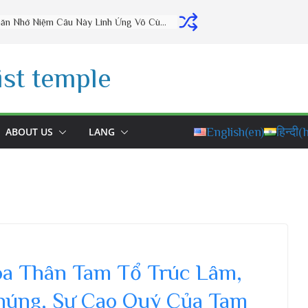
Thờ Cúng Đúng Cách Phúc Lộc Đầy Nhà (vấn đáp rất hay) – Thầy Thích Đạo Thịnh
st temple
ABOUT US
LANG
English
(en)
हिन्दी
(h
óa Thân Tam Tổ Trúc Lâm,
Chúng, Sự Cao Quý Của Tam