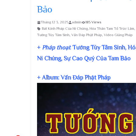
Bảo
Tháng 12 3, 2025
admin
185 Views
Bát Kính Pháp Của Ni Chúng
,
Hóa Thân Tam Tổ Trúc Lâm
,
Tướng Tùy Tâm Sinh
,
Vấn Đáp Phật Pháp
,
Video Giảng Pháp
+
Pháp thoại
: Tướng Tùy Tâm Sinh, H
Ni Chúng, Sự Cao Quý Của Tam Bảo
+ Album: Vấn Đáp Phật Pháp