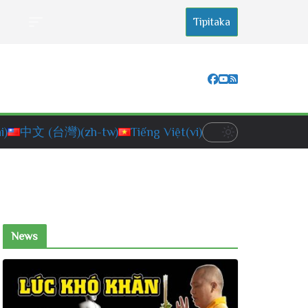
Tipitaka
i)
中文 (台灣)
(zh-tw)
Tiếng Việt
(vi)
News