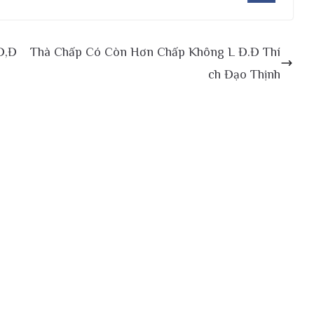
Đ,Đ
Thà Chấp Có Còn Hơn Chấp Không L Đ.Đ Thí
ch Đạo Thịnh