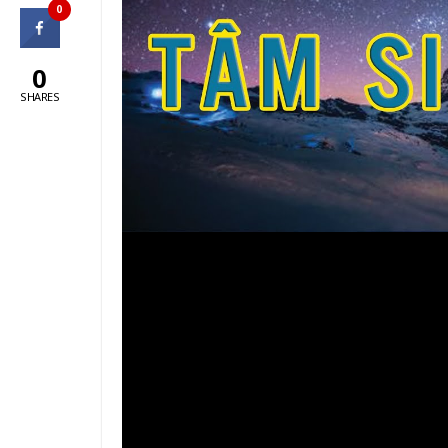
0
0
SHARES