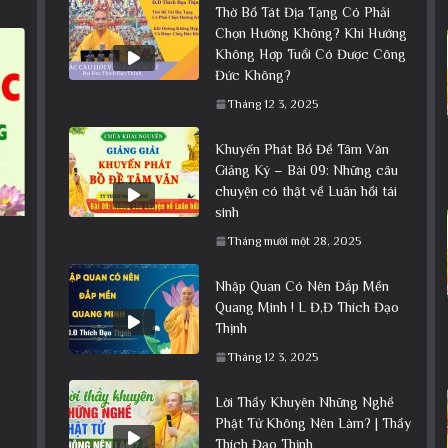
Thờ Bồ Tát Địa Tạng Có Phải
Chọn Hướng Không? Khi Hướng
Không Hợp Tuổi Có Được Công
Đức Không?
Tháng 12 3, 2025
Khuyến Phát Bồ Đề Tâm Văn
Giảng Ký – Bài 09: Những câu
chuyện có thật về Luân hồi tái
sinh
Tháng mười một 28, 2025
Nhập Quan Có Nên Đắp Mền
Quang Minh ! L Đ,Đ Thích Đạo
Thịnh
Tháng 12 3, 2025
Lời Thầy Khuyên Những Nghề
Phật Tử Không Nên Làm? | Thầy
Thích Đạo Thịnh