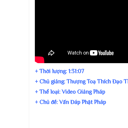
+ Thời lượng:
1:31:07
+ Chủ giảng:
Thượng Toạ Thích Đạo T
+ Thể loại: Video Giảng Pháp
+ Chủ đề:
Vấn Đáp Phật Pháp