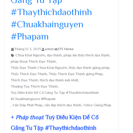
#Thaythichdaothinh
#Chuakhainguyen
#Phapam
Tháng 12 3, 2025
admin
175 Views
Chùa Khai Nguyên
,
đạo thịnh
,
pháp âm thầy thích đạo thịnh
,
pháp thoại Thích Đạo Thịnh
,
Thầy Đạo Thịnh Chùa Khai Nguyên
,
thầy đạo thịnh giảng pháp
,
Thầy Thích Đạo Thịnh
,
Thầy Thích Đạo Thịnh giảng Pháp
,
Thích Đạo Thịnh
,
thích đạo thịnh mới nhất
,
Thượng Toạ Thích Đạo Thịnh
,
Tuỳ Điều Kiện Để Cố Gắng Tu Tập #Thaythichdaothinh
#Chuakhainguyen #Phapam
,
Vấn Đáp Phật Pháp
,
vấn đáp thích đạo thịnh
,
Video Giảng Pháp
+
Pháp thoại
: Tuỳ Điều Kiện Để Cố
Gắng Tu Tập #Thaythichdaothinh