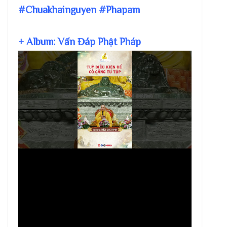
#Chuakhainguyen #Phapam
+ Album: Vấn Đáp Phật Pháp