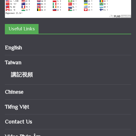
Useful Links
English
Taiwan
講記視頻
Chinese
Tiếng Việt
Contact Us