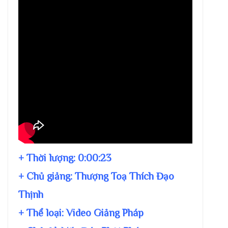
+ Thời lượng:
0:00:23
+ Chủ giảng:
Thượng Toạ Thích Đạo
Thịnh
+ Thể loại: Video Giảng Pháp