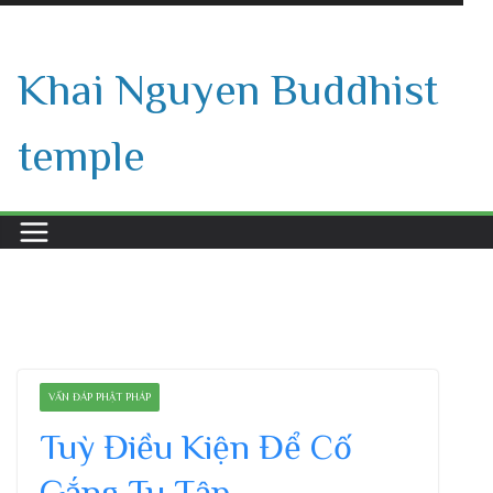
Skip
to
Khai Nguyen Buddhist
content
temple
VẤN ĐÁP PHẬT PHÁP
Tuỳ Điều Kiện Để Cố
Gắng Tu Tập