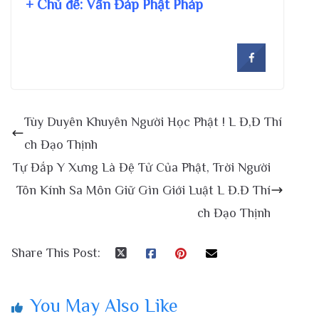
+ Chủ đề:
Vấn Đáp Phật Pháp
Tùy Duyên Khuyên Người Học Phật ! L Đ,Đ Thí
ch Đạo Thịnh
Tự Đắp Y Xưng Là Đệ Tử Của Phật, Trời Người
Tôn Kính Sa Môn Giữ Gìn Giới Luật L Đ.Đ Thí
ch Đạo Thịnh
Share This Post:
You May Also Like