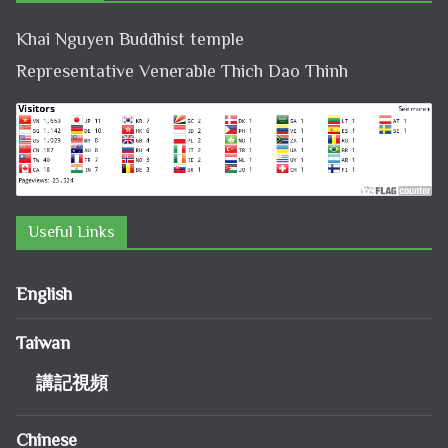
Khai Nguyen Buddhist temple
Representative Venerable Thich Dao Thinh
Useful Links
English
Taiwan
講記視頻
Chinese