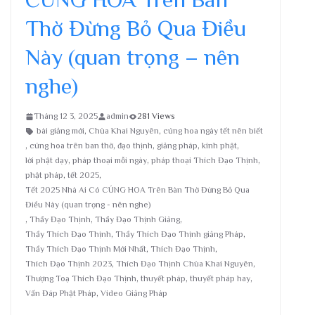
Thờ Đừng Bỏ Qua Điều
Này (quan trọng – nên
nghe)
Tháng 12 3, 2025
admin
281 Views
bài giảng mới
,
Chùa Khai Nguyên
,
cúng hoa ngày tết nên biết
,
cúng hoa trên ban thờ
,
đạo thịnh
,
giảng pháp
,
kinh phật
,
lời phật dạy
,
pháp thoại mỗi ngày
,
pháp thoại Thích Đạo Thịnh
,
phật pháp
,
tết 2025
,
Tết 2025 Nhà Ai Có CÚNG HOA Trên Bàn Thờ Đừng Bỏ Qua
Điều Này (quan trọng - nên nghe)
,
Thầy Đạo Thịnh
,
Thầy Đạo Thịnh Giảng
,
Thầy Thích Đạo Thịnh
,
Thầy Thích Đạo Thịnh giảng Pháp
,
Thầy Thích Đạo Thịnh Mới Nhất
,
Thích Đạo Thịnh
,
Thích Đạo Thịnh 2023
,
Thích Đạo Thịnh Chùa Khai Nguyên
,
Thượng Toạ Thích Đạo Thịnh
,
thuyết pháp
,
thuyết pháp hay
,
Vấn Đáp Phật Pháp
,
Video Giảng Pháp