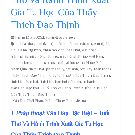
Gia Tu Học Của Thầy
Thích Đạo Thịnh
Tháng 12 3, 2025
admin
325 Views
a di đà phật
,
a mi đà phật
,
bồ tát
,
cầu an
,
cầu xin
,
chú đại bi
,
Chùa Khai Nguyên
,
chùa tản viên
,
đạo Phật
,
đức phật
,
giảng pháp
,
giáo hội phật giáo
,
giáo hội phật giáo Việt Nam
,
kinh địa tạng
,
kinh pháp hoa
,
kinh vô lượng thọ
,
Nhạc Phật
,
Nhân Quả
,
Niệm Phật
,
phong thủy
,
sát sinh
,
Sơn Tây
,
thần thông
,
Thầy Thích Đạo Thịnh
,
thầy tu
,
Thượng Toạ Thích Đạo Thịnh
,
tịnh tông học hội
,
tịnh tông học hội việt nam
,
tu hành
,
Vấn Đáp Đặc Biệt - Tuổi Thơ Và Hành Trình Xuất Gia Tu Học
Của Thầy Thích Đạo Thịnh
,
Vấn Đáp Phật Pháp
,
Video Giảng Pháp
,
việt nam
+
Pháp thoại
: Vấn Đáp Đặc Biệt – Tuổi
Thơ Và Hành Trình Xuất Gia Tu Học
Của Thầy Thích Đạo Thịnh