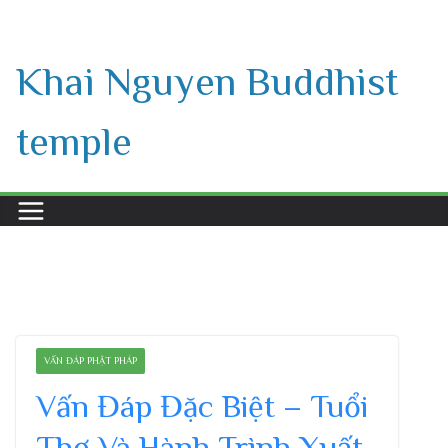
Skip
to
Khai Nguyen Buddhist
content
temple
VẤN ĐÁP PHẬT PHÁP
Vấn Đáp Đặc Biệt – Tuổi
Thơ Và Hành Trình Xuất