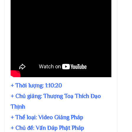
+ Thời lượng:
1:10:20
+ Chủ giảng:
Thượng Toạ Thích Đạo
Thịnh
+ Thể loại: Video Giảng Pháp
+ Chủ đề:
Vấn Đáp Phật Pháp