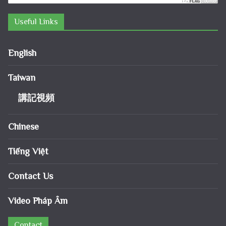
Useful Links
English
Taiwan
講記視頻
Chinese
Tiếng Việt
Contact Us
Video Pháp Âm
Contact