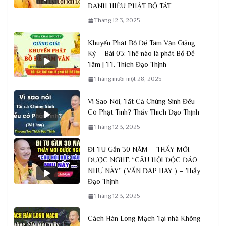
DANH HIỆU PHẬT BỒ TÁT
Tháng 12 3, 2025
Khuyến Phát Bồ Đề Tâm Văn Giảng
Ký – Bài 03: Thế nào là phát Bồ Đề
Tâm | TT. Thích Đạo Thịnh
Tháng mười một 28, 2025
Vì Sao Nói, Tất Cả Chúng Sinh Đều
Có Phật Tính? Thầy Thích Đạo Thịnh
Tháng 12 3, 2025
ĐI TU Gần 30 NĂM – THẦY MỚI
ĐƯỢC NGHE “CÂU HỎI ĐỘC ĐÁO
NHƯ NÀY” (VẤN ĐÁP HAY ) – Thầy
Đạo Thịnh
Tháng 12 3, 2025
Cách Hàn Long Mạch Tại nhà Không