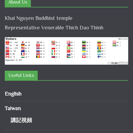
About Us
Khai Nguyen Buddhist temple
Representative Venerable Thich Dao Thinh
Useful Links
English
Taiwan
講記視頻