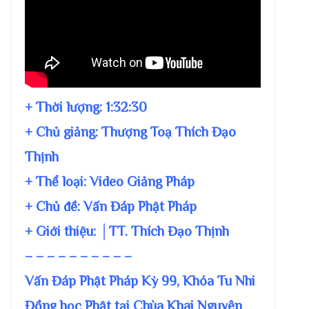
+ Thời lượng:
1:32:30
+ Chủ giảng:
Thượng Toạ Thích Đạo
Thịnh
+ Thể loại: Video Giảng Pháp
+ Chủ đề:
Vấn Đáp Phật Pháp
+ Giới thiệu: │TT. Thích Đạo Thịnh
– – – – – – – – – –
Vấn Đáp Phật Pháp Kỳ 99, Khóa Tu Nhi
Đồng học Phật tại Chùa Khai Nguyên