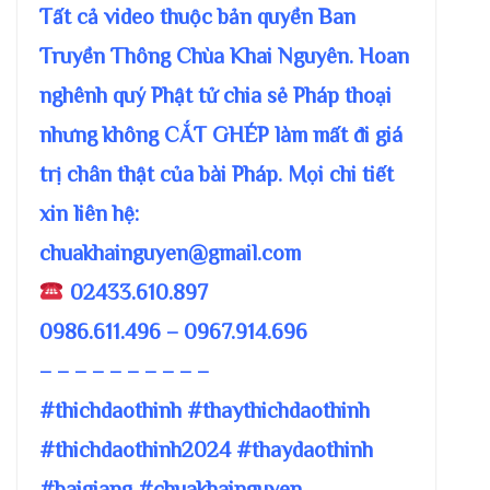
Tất cả video thuộc bản quyền Ban
Truyền Thông Chùa Khai Nguyên. Hoan
nghênh quý Phật tử chia sẻ Pháp thoại
nhưng không CẮT GHÉP làm mất đi giá
trị chân thật của bài Pháp. Mọi chi tiết
xin liên hệ:
chuakhainguyen@gmail.com
02433.610.897
0986.611.496 – 0967.914.696
– – – – – – – – – –
#thichdaothinh #thaythichdaothinh
#thichdaothinh2024 #thaydaothinh
#baigiang #chuakhainguyen