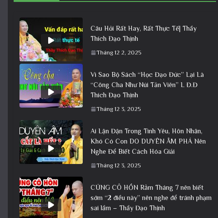
Câu Hỏi Rất Hay, Rất Thực Tế| Thầy
Thích Đạo Thịnh
Tháng 12 2, 2025
Vì Sao Bộ Sách “Học Đạo Đức” Lại Là
“Công Cha Như Núi Tản Viên” L Đ.Đ
Thích Đạo Thịnh
Tháng 12 3, 2025
Ai Lận Đận Trong Tình Yêu, Hôn Nhân,
Khó Có Con DO DUYÊN ÂM PHÁ Nên
Nghe Để Biết Cách Hóa Giải
Tháng 12 3, 2025
CÚNG CÔ HỒN Rằm Tháng 7 nên biết
sớm “2 điều này” nên nghe để tránh phạm
sai lầm – Thầy Đạo Thịnh