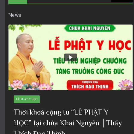
News
LỄ PHẬT Y HỌC
Thời khoá cộng tu “LỄ PHẬT Y
HỌC” tại chùa Khai Nguyên │Thầy
Thích Đạo Thịnh