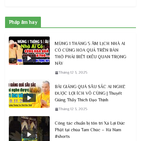
Pháp âm hay
MÙNG 1 THÁNG 5 ÂM LỊCH NHÀ AI
CÓ CÚNG HOA QUẢ TRÊN BÀN
THỜ PHẢI BIẾT ĐIỀU QUAN TRỌNG
NÀY
Tháng 12 3, 2025
BÀI GIẢNG QUÁ SÂU SẮC AI NGHE
ĐƯỢC LỢI ÍCH VÔ CÙNG | Thuyết
Giảng Thầy Thích Đạo Thịnh
Tháng 12 3, 2025
Công tác chuẩn bị tôn trí Xá Lợi Đức
Phật tại chùa Tam Chúc – Hà Nam
#shorts