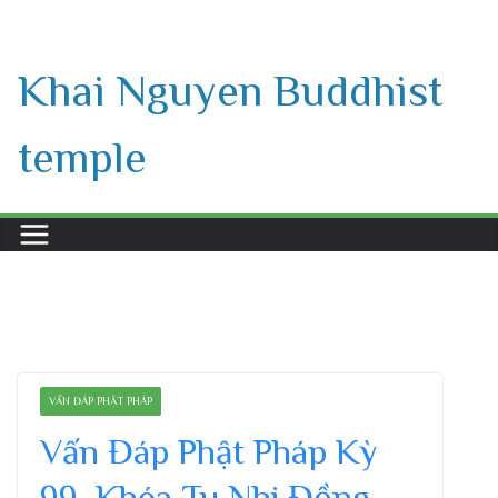
Skip
to
Khai Nguyen Buddhist
content
temple
VẤN ĐÁP PHẬT PHÁP
Vấn Đáp Phật Pháp Kỳ
99, Khóa Tu Nhi Đồng