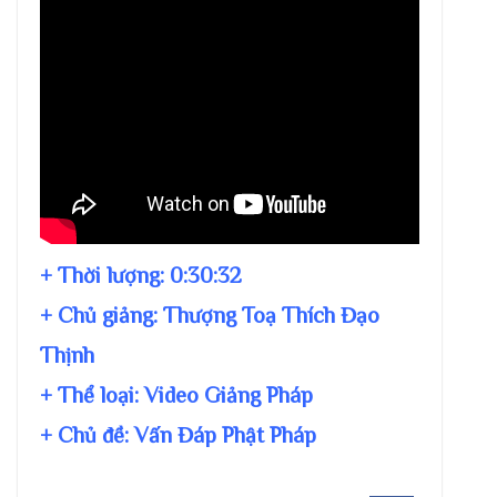
+ Thời lượng:
0:30:32
+ Chủ giảng:
Thượng Toạ Thích Đạo
Thịnh
+ Thể loại: Video Giảng Pháp
+ Chủ đề:
Vấn Đáp Phật Pháp