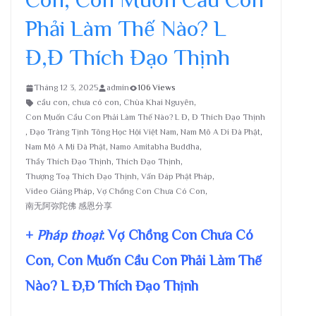
Phải Làm Thế Nào? L
Đ,Đ Thích Đạo Thịnh
Tháng 12 3, 2025
admin
106 Views
cầu con
,
chưa có con
,
Chùa Khai Nguyên
,
Con Muốn Cầu Con Phải Làm Thế Nào? L Đ
,
Đ Thích Đạo Thịnh
,
Đạo Tràng Tịnh Tông Học Hội Việt Nam
,
Nam Mô A Di Đà Phật
,
Nam Mô A Mi Đà Phật
,
Namo Amitabha Buddha
,
Thầy Thích Đạo Thịnh
,
Thích Đạo Thịnh
,
Thượng Toạ Thích Đạo Thịnh
,
Vấn Đáp Phật Pháp
,
Video Giảng Pháp
,
Vợ Chồng Con Chưa Có Con
,
南无阿弥陀佛 感恩分享
+
Pháp thoại
: Vợ Chồng Con Chưa Có
Con, Con Muốn Cầu Con Phải Làm Thế
Nào? L Đ,Đ Thích Đạo Thịnh