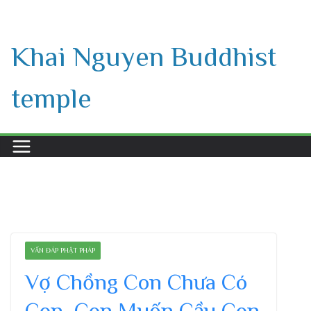
Skip
to
Khai Nguyen Buddhist
content
temple
VẤN ĐÁP PHẬT PHÁP
Vợ Chồng Con Chưa Có
Con, Con Muốn Cầu Con