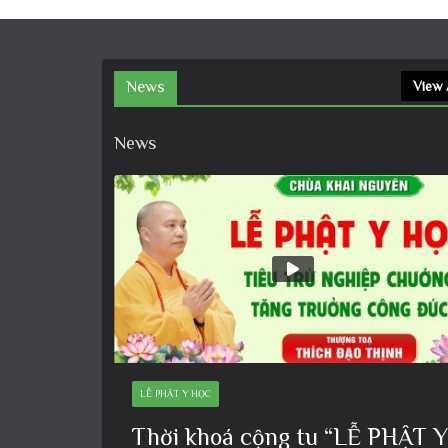
News
View 
News
LỄ PHẬT Y HỌC
Thời khoá cộng tu “LỄ PHẬT Y