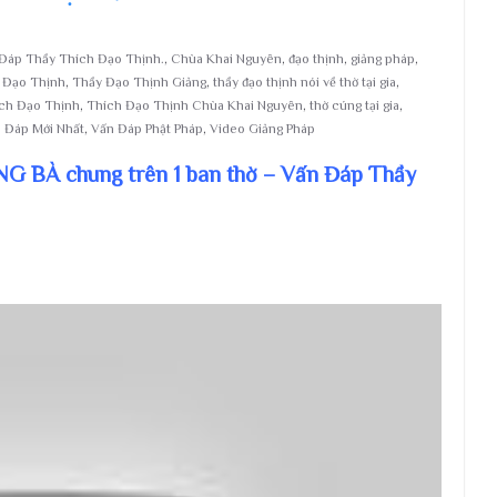
Đáp Thầy Thích Đạo Thịnh.
,
Chùa Khai Nguyên
,
đạo thịnh
,
giảng pháp
,
 Đạo Thịnh
,
Thầy Đạo Thịnh Giảng
,
thầy đạo thịnh nói về thờ tại gia
,
ch Đạo Thịnh
,
Thích Đạo Thịnh Chùa Khai Nguyên
,
thờ cúng tại gia
,
 Đáp Mới Nhất
,
Vấn Đáp Phật Pháp
,
Video Giảng Pháp
 BÀ chung trên 1 ban thờ – Vấn Đáp Thầy