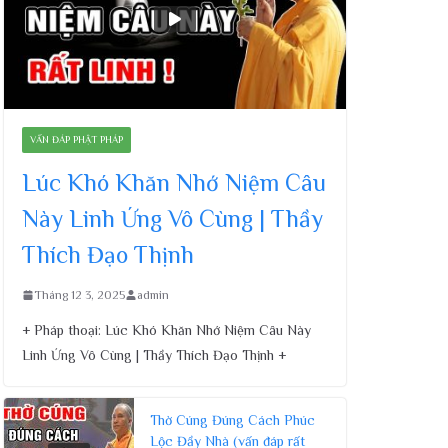
VẤN ĐÁP PHẬT PHÁP
Lúc Khó Khăn Nhớ Niệm Câu
Này Linh Ứng Vô Cùng | Thầy
Thích Đạo Thịnh
Tháng 12 3, 2025
admin
+ Pháp thoại: Lúc Khó Khăn Nhớ Niệm Câu Này
Linh Ứng Vô Cùng | Thầy Thích Đạo Thịnh +
Thờ Cúng Đúng Cách Phúc
Lộc Đầy Nhà (vấn đáp rất