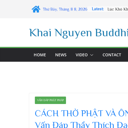
Skip
Latest:
Thứ Bảy, Tháng 8 8, 2026
to
content
Khai Nguyen Buddhi
HOME
NEWS
VIDEO
CONTACT
VẤN ĐÁP PHẬT PHÁP
CÁCH THỜ PHẬT VÀ ÔNG
Vấn Đáp Thầy Thích Đạ