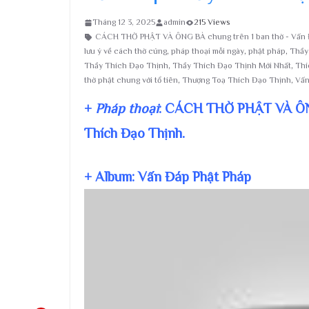
Tháng 12 3, 2025
admin
215 Views
CÁCH THỜ PHẬT VÀ ÔNG BÀ chung trên 1 ban thờ - Vấn 
lưu ý về cách thờ cúng
,
pháp thoại mỗi ngày
,
phật pháp
,
Thầy
Thầy Thích Đạo Thịnh
,
Thầy Thích Đạo Thịnh Mới Nhất
,
Thí
thờ phật chung với tổ tiên
,
Thượng Toạ Thích Đạo Thịnh
,
Vấn
+
Pháp thoại
: CÁCH THỜ PHẬT VÀ ÔNG
Thích Đạo Thịnh.
+ Album: Vấn Đáp Phật Pháp