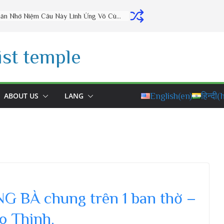
Thờ Cúng Đúng Cách Phúc Lộc Đầy Nhà (vấn đáp rất hay) – Thầy Thích Đạo Thịnh
st temple
ABOUT US
LANG
English
(en)
हिन्दी
(h
 BÀ chung trên 1 ban thờ –
o Thịnh.