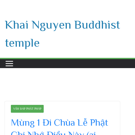
Skip
to
Khai Nguyen Buddhist
content
temple
VẤN ĐÁP PHẬT PHÁP
Mùng 1 Đi Chùa Lễ Phật
Ghi Nhớ Điều Này (ai