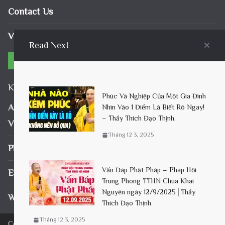
Contact Us
Video Pháp Âm
Read Next
Contact
Khai Nguyen Buddhist temple
Phúc Và Nghiệp Của Một Gia Đình
Address: Doai Phuong Commune, Hanoi City,
Nhìn Vào 1 Điểm Là Biết Rõ Ngay!
– Thầy Thích Đạo Thịnh.
Vietnam
Tháng 12 3, 2025
Phone: +84-348469836
Vấn Đáp Phật Pháp – Pháp Hội
Email:
master.thichdaothinh@gmail.com
Trung Phong TTHN Chùa Khai
Nguyên ngày 12/9/2025│Thầy
Website: chuakhainguyen.com
Thích Đạo Thịnh
Tháng 12 3, 2025
Copyright © 2026
Khai Nguyen Buddhist temple
. All rights reserved.