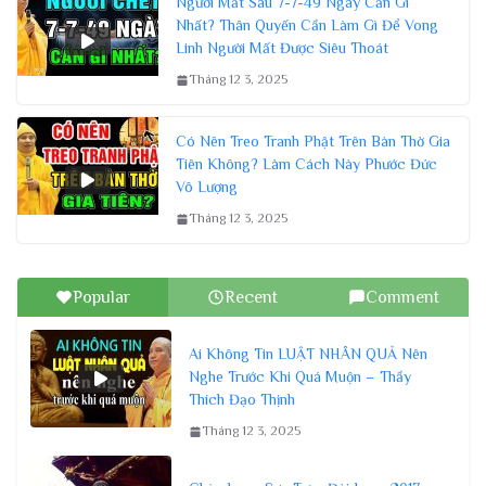
Người Mất Sau 7-7-49 Ngày Cần Gì
Nhất? Thân Quyến Cần Làm Gì Để Vong
Linh Người Mất Được Siêu Thoát
Tháng 12 3, 2025
Có Nên Treo Tranh Phật Trên Bàn Thờ Gia
Tiên Không? Làm Cách Này Phước Đức
Vô Lượng
Tháng 12 3, 2025
Popular
Recent
Comment
Ai Không Tin LUẬT NHÂN QUẢ Nên
Nghe Trước Khi Quá Muộn – Thầy
Thích Đạo Thịnh
Tháng 12 3, 2025