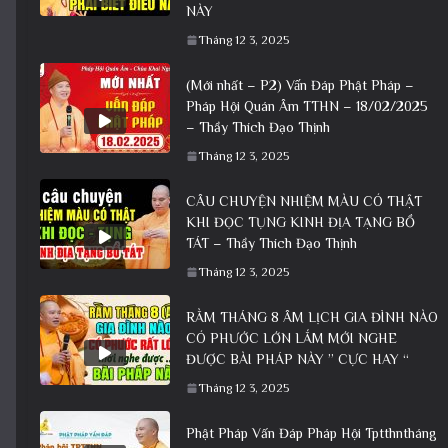
NÀY
Tháng 12 3, 2025
(Mới nhất – P2) Vấn Đáp Phật Pháp –
Pháp Hội Quán Âm TTHN – 18/02/2025
– Thầy Thích Đạo Thịnh
Tháng 12 3, 2025
CÂU CHUYỆN NHIỆM MÀU CÓ THẬT
KHI ĐỌC TỤNG KINH ĐỊA TẠNG BỒ
TÁT – Thầy Thích Đạo Thịnh
Tháng 12 3, 2025
RẰM THÁNG 8 ÂM LỊCH GIA ĐÌNH NÀO
CÓ PHƯỚC LỚN LẮM MỚI NGHE
ĐƯỢC BÀI PHÁP NÀY ” CỰC HAY “
Tháng 12 3, 2025
Phật Pháp Vấn Đáp Pháp Hội Tptthntháng