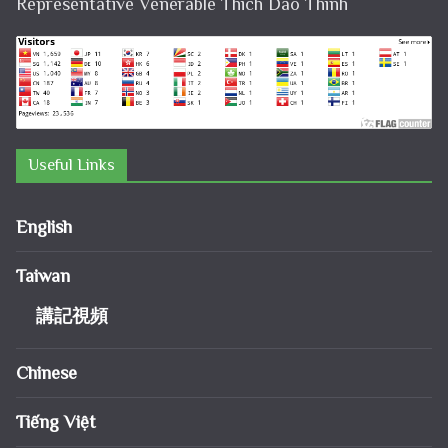
Representative Venerable Thich Dao Thinh
Useful Links
English
Taiwan
講記視頻
Chinese
Tiếng Việt