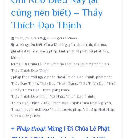
cũng nên biết) – Thầy
Thích Đạo Thịnh
Tháng 12 3, 2025
admin
224 Views
ai cũng nên biết
,
Chùa Khai Nguyên
,
đạo thịnh
,
đi chùa
,
ghi nhớ điều này
,
giảng pháp
,
kinh phật
,
lễ phật
,
lời phật dạy
,
Mùng 1
,
Mùng 1 Đi Chùa Lễ Phật Ghi Nhớ Điều Này (ai cũng nên biết) -
Thầy Thích Đạo Thịnh
,
pháp thoại mỗi ngày
,
pháp thoại Thích Đạo Thịnh
,
phật pháp
,
Thầy Đạo Thịnh
,
Thầy Đạo Thịnh Giảng
,
Thầy Thích Đạo Thịnh
,
Thầy Thích Đạo Thịnh giảng Pháp
,
Thầy Thích Đạo Thịnh Mới Nhất
,
Thích Đạo Thịnh
,
Thích Đạo Thịnh 2023
,
Thích Đạo Thịnh Chùa Khai Nguyên
,
Thượng Toạ Thích Đạo Thịnh
,
thuyết pháp
,
Vấn Đáp Phật Pháp
,
Video Giảng Pháp
+
Pháp thoại
: Mùng 1 Đi Chùa Lễ Phật