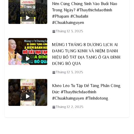
Nên Cúng Chúng Sinh Vào Buổi Nào
Trong Ngày? #Thaythichdaothinh
#Phapam #Chudaibi
#Chuakhainguyen
Tháng 12 3, 2025
MÙNG 1 THÁNG 8 DƯƠNG LỊCH AI
ĐANG TỤNG KINH VÀ NIỆM DANH
HIỆU BỒ TÁT ĐỊA TẠNG Ở GIA ĐÌNH
ĐỪNG BỎ QUA
Tháng 12 3, 2025
Khéo Léo Tu Tập Để Tăng Phần Công
Đức #Thaythichdaothinh
#Chuakhainguyen #Tinhdotong
Tháng 12 2, 2025