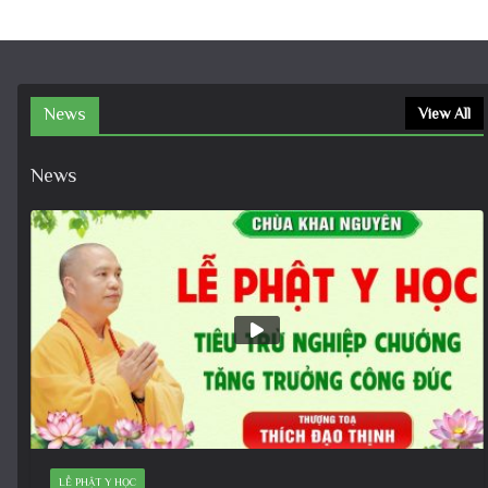
News
View All
News
LỄ PHẬT Y HỌC