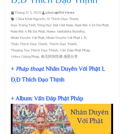
Tháng 12 3, 2025
admin
194 Views
Chùa Khai Nguyên
,
Đ Thích Đạo Thịnh
,
Đạo Tràng Tịnh Tông Học Hội Việt Nam
,
Nam Mô A Di Đà Phật
,
Nam Mô A Mi Đà Phật
,
Namo Amitabha Buddha
,
Nhân Duyên Với Phật
,
Nhân Duyên Với Phật L Đ
,
Thầy Thích Đạo Thịnh
,
Thích Đạo Thịnh
,
Thượng Toạ Thích Đạo Thịnh
,
Vấn Đáp Phật Pháp
,
Video Giảng Pháp
,
南无阿弥陀佛 感恩分享
+
Pháp thoại
: Nhân Duyên Với Phật L
Đ,Đ Thích Đạo Thịnh
+ Album: Vấn Đáp Phật Pháp