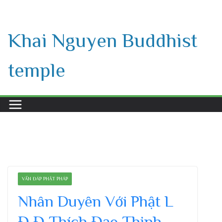
Skip
to
Khai Nguyen Buddhist
content
temple
VẤN ĐÁP PHẬT PHÁP
Nhân Duyên Với Phật L
Đ,Đ Thích Đạo Thịnh