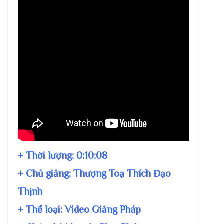
+ Thời lượng:
0:10:08
+ Chủ giảng:
Thượng Toạ Thích Đạo
Thịnh
+ Thể loại: Video Giảng Pháp