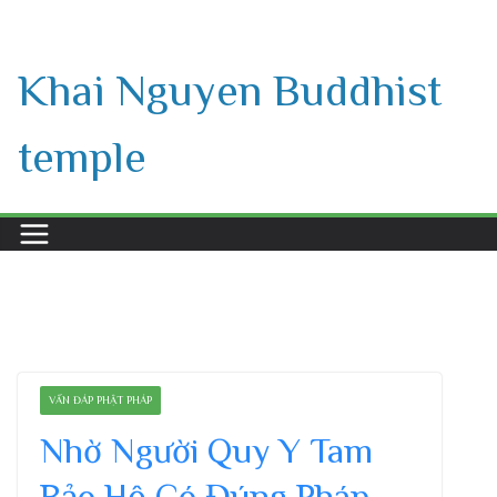
Skip
to
Khai Nguyen Buddhist
content
temple
VẤN ĐÁP PHẬT PHÁP
Nhờ Người Quy Y Tam
Bảo Hộ Có Đúng Pháp