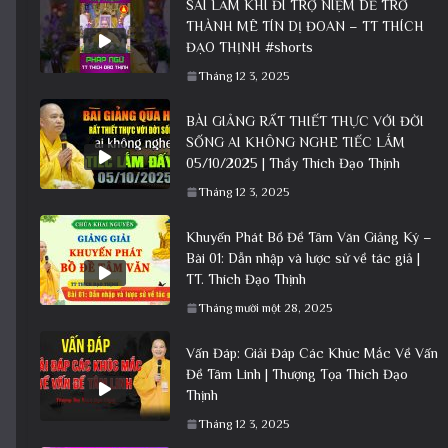
SAI LẦM KHI ĐI TRỢ NIỆM DỄ TRỞ
THÀNH MÊ TÍN DỊ ĐOAN – TT THÍCH
ĐẠO THỊNH #shorts
Tháng 12 3, 2025
BÀI GIẢNG RẤT THIẾT THỰC VỚI ĐỜI
SỐNG AI KHÔNG NGHE TIẾC LẮM
05/10/2025 | Thầy Thích Đạo Thịnh
Tháng 12 3, 2025
Khuyến Phát Bồ Đề Tâm Văn Giảng Ký –
Bài 01: Dẫn nhập và lược sử về tác giả |
TT. Thích Đạo Thịnh
Tháng mười một 28, 2025
Vấn Đáp: Giải Đáp Các Khúc Mắc Về Vấn
Đề Tâm Linh | Thượng Tọa Thích Đạo
Thịnh
Tháng 12 3, 2025