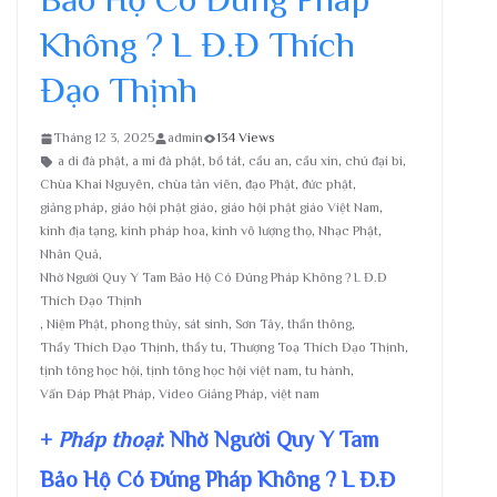
Không ? L Đ.Đ Thích
Đạo Thịnh
Tháng 12 3, 2025
admin
134 Views
a di đà phật
,
a mi đà phật
,
bồ tát
,
cầu an
,
cầu xin
,
chú đại bi
,
Chùa Khai Nguyên
,
chùa tản viên
,
đạo Phật
,
đức phật
,
giảng pháp
,
giáo hội phật giáo
,
giáo hội phật giáo Việt Nam
,
kinh địa tạng
,
kinh pháp hoa
,
kinh vô lượng thọ
,
Nhạc Phật
,
Nhân Quả
,
Nhờ Người Quy Y Tam Bảo Hộ Có Đúng Pháp Không ? L Đ.Đ
Thích Đạo Thịnh
,
Niệm Phật
,
phong thủy
,
sát sinh
,
Sơn Tây
,
thần thông
,
Thầy Thích Đạo Thịnh
,
thầy tu
,
Thượng Toạ Thích Đạo Thịnh
,
tịnh tông học hội
,
tịnh tông học hội việt nam
,
tu hành
,
Vấn Đáp Phật Pháp
,
Video Giảng Pháp
,
việt nam
+
Pháp thoại
: Nhờ Người Quy Y Tam
Bảo Hộ Có Đúng Pháp Không ? L Đ.Đ