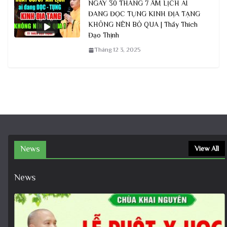
NGÀY 30 THÁNG 7 ÂM LỊCH AI
ĐANG ĐỌC TỤNG KINH ĐỊA TẠNG
KHÔNG NÊN BỎ QUA | Thầy Thích
Đạo Thịnh
Tháng 12 3, 2025
News
View All
News