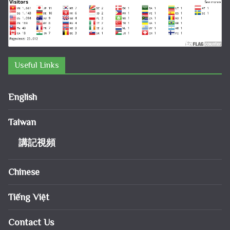
Useful Links
English
Taiwan
講記視頻
Chinese
Tiếng Việt
Contact Us