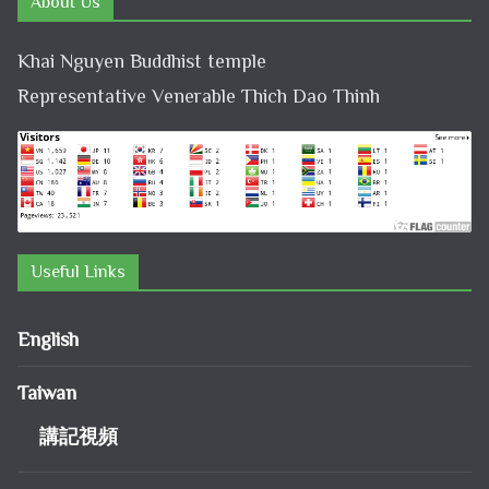
About Us
Khai Nguyen Buddhist temple
Representative Venerable Thich Dao Thinh
Useful Links
English
Taiwan
講記視頻