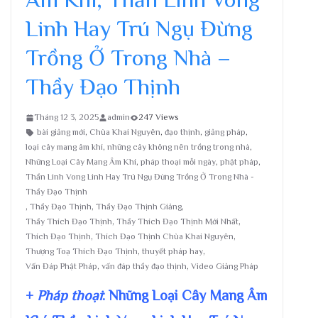
Linh Hay Trú Ngụ Đừng
Trồng Ở Trong Nhà –
Thầy Đạo Thịnh
Tháng 12 3, 2025
admin
247 Views
bài giảng mới
,
Chùa Khai Nguyên
,
đạo thịnh
,
giảng pháp
,
loại cây mang âm khí
,
những cây không nên trồng trong nhà
,
Những Loại Cây Mang Âm Khí
,
pháp thoại mỗi ngày
,
phật pháp
,
Thần Linh Vong Linh Hay Trú Ngụ Đừng Trồng Ở Trong Nhà -
Thầy Đạo Thịnh
,
Thầy Đạo Thịnh
,
Thầy Đạo Thịnh Giảng
,
Thầy Thích Đạo Thịnh
,
Thầy Thích Đạo Thịnh Mới Nhất
,
Thích Đạo Thịnh
,
Thích Đạo Thịnh Chùa Khai Nguyên
,
Thượng Toạ Thích Đạo Thịnh
,
thuyết pháp hay
,
Vấn Đáp Phật Pháp
,
vấn đáp thầy đạo thịnh
,
Video Giảng Pháp
+
Pháp thoại
: Những Loại Cây Mang Âm