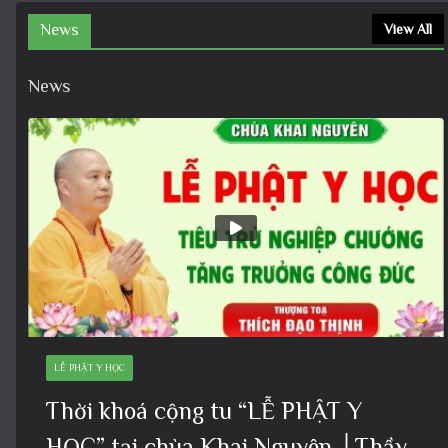
News
View All
News
LỄ PHẬT Y HỌC
Thời khoá cộng tu “LỄ PHẬT Y
HỌC” tại chùa Khai Nguyên │Thầy