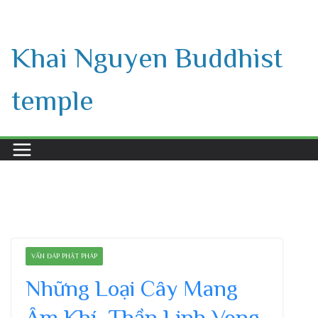
Skip
to
Khai Nguyen Buddhist
content
temple
VẤN ĐÁP PHẬT PHÁP
Những Loại Cây Mang
Âm Khí, Thần Linh Vong