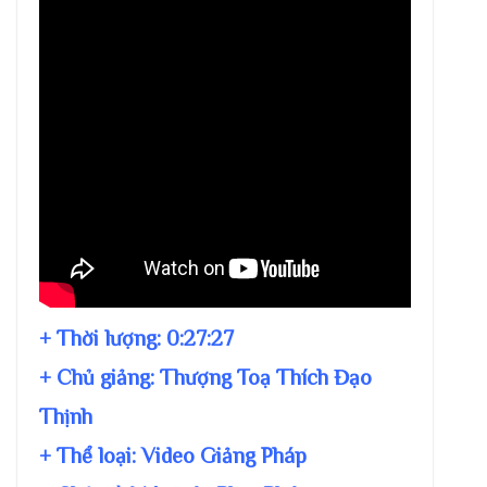
+ Thời lượng:
0:27:27
+ Chủ giảng:
Thượng Toạ Thích Đạo
Thịnh
+ Thể loại: Video Giảng Pháp