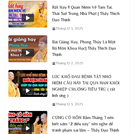
Rất Hay !! Quan Niệm Về Tam Tai,
Thái Tuế Trong Nhà Phật | Thầy Thích
Đạo Thịnh
Tháng 12 3, 2025
Bài Giảng Hay, Phong Thủy Là Một
Bộ Môn Khoa Học| Thầy Thích Đạo
Thịnh
Tháng 12 2, 2025
LÚC KHỔ ĐAU BỆNH TẬT NHỚ
NIỆM CÂU NÀY TAI QUA NẠN KHỎI
NGHIỆP CHƯỚNG TIÊU TRỪ ( rất
linh ứng )
Tháng 12 3, 2025
CÚNG CÔ HỒN Rằm Tháng 7 nên
biết sớm “2 điều này” nên nghe để
tránh phạm sai lầm – Thầy Đạo Thịnh