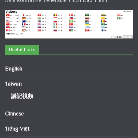
Useful Links
English
Taiwan
講記視頻
Chinese
Tiếng Việt