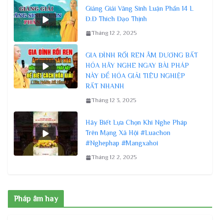
Giảng Giải Vãng Sinh Luận Phần 14 L
Đ.Đ Thích Đạo Thịnh
Tháng 12 2, 2025
GIA ĐÌNH RỐI REN ÂM DƯƠNG BẤT
HÓA HÃY NGHE NGAY BÀI PHÁP
NÀY ĐỂ HÓA GIẢI TIÊU NGHIỆP
RẤT NHANH
Tháng 12 3, 2025
Hãy Biết Lựa Chọn Khi Nghe Pháp
Trên Mạng Xã Hội #Luachon
#Nghephap #Mangxahoi
Tháng 12 2, 2025
Pháp âm hay