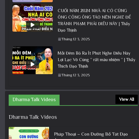
CUỐI NĂM 2024 NHÀ AI CÓ CÚNG
ÔNG CÔNG ÔNG TÁO NÊN NGHE ĐỂ
TRÁNH PHẠM PHẢI ĐIỀU NÀY | Thầy
Đạo Thịnh
Tháng 12 3, 2025
Mỗi Đêm Bỏ Ra Ít Phút Nghe Điều Này
Lợi Lạc Vô Cùng ” rất màu nhiệm ” | Thầy
Thích Đạo Thịnh
Tháng 12 3, 2025
Dharma Talk Videos
View All
Dharma Talk Videos
Pháp Thoại – Con Đường Bồ Tát Đạo