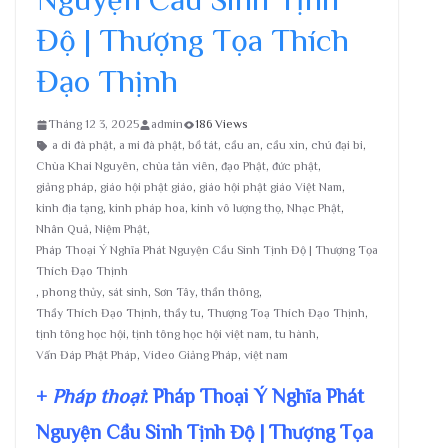
Độ | Thượng Tọa Thích
Đạo Thịnh
Tháng 12 3, 2025
admin
186 Views
a di đà phật
,
a mi đà phật
,
bồ tát
,
cầu an
,
cầu xin
,
chú đại bi
,
Chùa Khai Nguyên
,
chùa tản viên
,
đạo Phật
,
đức phật
,
giảng pháp
,
giáo hội phật giáo
,
giáo hội phật giáo Việt Nam
,
kinh địa tạng
,
kinh pháp hoa
,
kinh vô lượng thọ
,
Nhạc Phật
,
Nhân Quả
,
Niệm Phật
,
Pháp Thoại Ý Nghĩa Phát Nguyện Cầu Sinh Tịnh Độ | Thượng Tọa
Thích Đạo Thịnh
,
phong thủy
,
sát sinh
,
Sơn Tây
,
thần thông
,
Thầy Thích Đạo Thịnh
,
thầy tu
,
Thượng Toạ Thích Đạo Thịnh
,
tịnh tông học hội
,
tịnh tông học hội việt nam
,
tu hành
,
Vấn Đáp Phật Pháp
,
Video Giảng Pháp
,
việt nam
+
Pháp thoại
: Pháp Thoại Ý Nghĩa Phát
Nguyện Cầu Sinh Tịnh Độ | Thượng Tọa