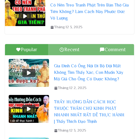
Có Nên Treo Tranh Phật Trên Bàn Thờ Gia
Tiên Không? Làm Cách Này Phước Đức
Vô Lượng
Tháng 12 3, 2025
Popular
Recent
Comment
Gia Đình Có Ông Nội Đi Bộ Đội Mất
Không Tìm Thấy Xác, Con Muốn Xây
Mộ Giả Cho Ông Có Được Không?
Tháng 12 2, 2025
THẦY HƯỚNG DẪN CÁCH HỌC
THUỘC THẦN CHÚ KINH PHẬT
NHANH NHẤT RẤT DỄ THỰC HÀNH
| Thầy Thích Đạo Thịnh
Tháng 12 3, 2025