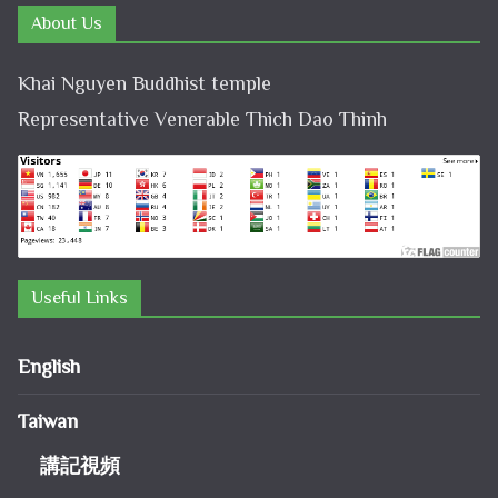
About Us
Khai Nguyen Buddhist temple
Representative Venerable Thich Dao Thinh
Useful Links
English
Taiwan
講記視頻