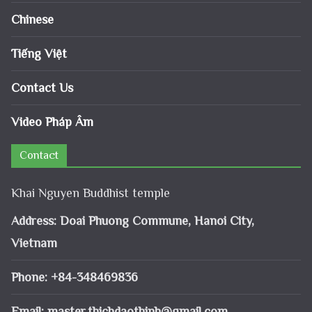
Chinese
Tiếng Việt
Contact Us
Video Pháp Âm
Contact
Khai Nguyen Buddhist temple
Address: Doai Phuong Commune, Hanoi City,
Vietnam
Phone: +84-348469836
Email:
master.thichdaothinh@gmail.com