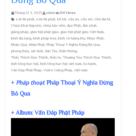
Tháng 12 3, 2025
admin
214 Views
a di đà phật
,
a mi đà phật
,
bồ tát
,
cầu an
,
cầu xin
,
chú đại bi
,
Chùa Khai Nguyên
,
chùa tản viên
,
đạo Phật
,
đức phật
,
giảng pháp
,
giáo hội phật giáo
,
giáo hội phật giáo Việt Nam
,
kinh địa tạng
,
kinh pháp hoa
,
kinh vô lượng thọ
,
Nhạc Phật
,
Nhân Quả
,
Niệm Phật
,
Pháp Thoại Ý Nghĩa Đừng Bỏ Qua
,
phong thủy
,
sát sinh
,
Sơn Tây
,
thần thông
,
Thầy Thích Đạo Thịnh
,
thầy tu
,
Thượng Toạ Thích Đạo Thịnh
,
tịnh tông học hội
,
tịnh tông học hội việt nam
,
tu hành
,
Vấn Đáp Phật Pháp
,
Video Giảng Pháp
,
việt nam
+
Pháp thoại
: Pháp Thoại Ý Nghĩa Đừng
Bỏ Qua
+ Album: Vấn Đáp Phật Pháp