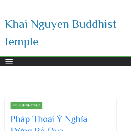
Skip
to
Khai Nguyen Buddhist
content
temple
VẤN ĐÁP PHẬT PHÁP
Pháp Thoại Ý Nghĩa
Đừng Bỏ Qua