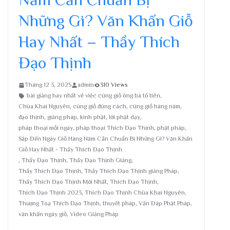
Những Gì? Văn Khấn Giỗ
Hay Nhất – Thầy Thích
Đạo Thịnh
Tháng 12 3, 2025
admin
310 Views
bài giảng hay nhất về việc cúng giỗ ông bà tổ tiên
,
Chùa Khai Nguyên
,
cúng giỗ đúng cách
,
cúng giỗ hàng năm
,
đạo thịnh
,
giảng pháp
,
kinh phật
,
lời phật dạy
,
pháp thoại mỗi ngày
,
pháp thoại Thích Đạo Thịnh
,
phật pháp
,
Sắp Đến Ngày Giỗ Hàng Năm Cần Chuẩn Bị Những Gì? Văn Khấn
Giỗ Hay Nhất - Thầy Thích Đạo Thịnh
,
Thầy Đạo Thịnh
,
Thầy Đạo Thịnh Giảng
,
Thầy Thích Đạo Thịnh
,
Thầy Thích Đạo Thịnh giảng Pháp
,
Thầy Thích Đạo Thịnh Mới Nhất
,
Thích Đạo Thịnh
,
Thích Đạo Thịnh 2023
,
Thích Đạo Thịnh Chùa Khai Nguyên
,
Thượng Toạ Thích Đạo Thịnh
,
thuyết pháp
,
Vấn Đáp Phật Pháp
,
văn khấn ngày giỗ
,
Video Giảng Pháp