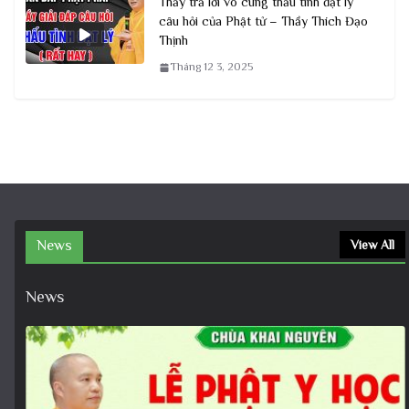
Thầy trả lời vô cùng thấu tình đạt lý
câu hỏi của Phật tử – Thầy Thích Đạo
Thịnh
Tháng 12 3, 2025
News
View All
News