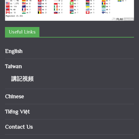
Useful Links
English
Taiwan
講記視頻
Chinese
Tiếng Việt
Contact Us