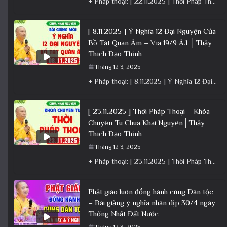
+ Pháp thoại: [ 22.11.2025 ] Thời Pháp Thoại – Khóa Chuyên Tu Chùa Khai Nguyên │ Thầy Thích Đạo
[ 8.11.2025 ] Ý Nghĩa 12 Đại Nguyện Của
Bồ Tát Quán Âm – Vía 19/9 Â.L│Thầy
Thích Đạo Thịnh
Tháng 12 3, 2025
+ Pháp thoại: [ 8.11.2025 ] Ý Nghĩa 12 Đại Nguyện Của Bồ Tát Quán Âm – Vía 19/9 Â.L│Thầy
[ 23.11.2025 ] Thời Pháp Thoại – Khóa
Chuyên Tu Chùa Khai Nguyên│Thầy
Thích Đạo Thịnh
Tháng 12 3, 2025
+ Pháp thoại: [ 23.11.2025 ] Thời Pháp Thoại – Khóa Chuyên Tu Chùa Khai Nguyên│Thầy Thích Đạo Thịnh +
Phật giáo luôn đồng hành cùng Dân tộc
– Bài giảng ý nghĩa nhân dịp 30/4 ngày
Thống Nhất Đất Nước
Tháng 12 3, 2025