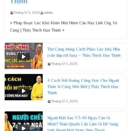
Thịnh
Tháng 12 3, 2025
admin
+ Pháp thoại: Lúc Khó Khăn Nhớ Niệm Câu Này Linh Ứng Vô
Cùng | Thầy Thích Đạo Thịnh +
Thờ Cúng Đúng Cách Phúc Lộc Đầy Nhà
(vấn đáp rất hay) – Thầy Thích Đạo Thịnh
Tháng 12 3, 2025
4 Cách Hồi Hướng Công Đức Cho Người
Thân Ai Cũng Nên Biết | Thầy Thích Đạo
Thịnh
Tháng 12 3, 2025
Người Mất Sau 7-7-49 Ngày Cần Gì
Nhất? Thân Quyến Cần Làm Gì Để Vong
Linh Người Mất Được Siêu Thoát