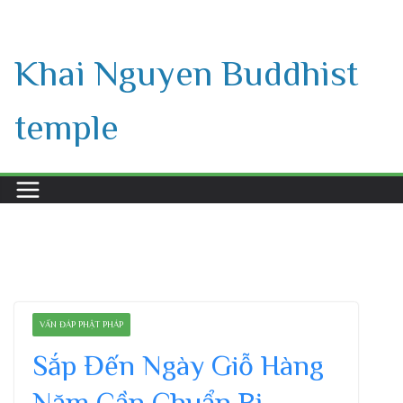
Skip
to
Khai Nguyen Buddhist
content
temple
VẤN ĐÁP PHẬT PHÁP
Sắp Đến Ngày Giỗ Hàng
Năm Cần Chuẩn Bị