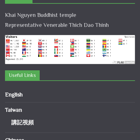
Khai Nguyen Buddhist temple
Representative Venerable Thich Dao Thinh
Useful Links
English
Taiwan
講記視頻