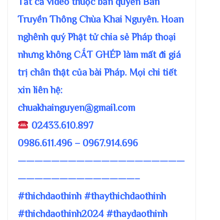
Tất cả video thuộc bản quyền Ban
Truyền Thông Chùa Khai Nguyên. Hoan
nghênh quý Phật tử chia sẻ Pháp thoại
nhưng không CẮT GHÉP làm mất đi giá
trị chân thật của bài Pháp. Mọi chi tiết
xin liên hệ:
chuakhainguyen@gmail.com
02433.610.897
0986.611.496 – 0967.914.696
————————————————————
——————————————–
#thichdaothinh #thaythichdaothinh
#thichdaothinh2024 #thaydaothinh