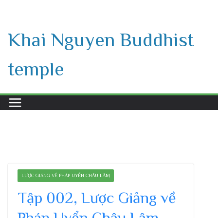
Skip
to
Khai Nguyen Buddhist
content
temple
LƯỢC GIẢNG VỀ PHÁP UYỂN CHÂU LÂM
Tập 002, Lược Giảng về
Pháp Uyển Châu Lâm,