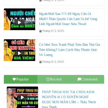
Tháng 12 3, 2025
Người Mất Sau 7-7-49 Ngày Cần Gì
Nhất? Thân Quyến Cần Làm Gì Để Vong
Linh Người Mất Được Siêu Thoát
Tháng 12 3, 2025
Có Nên Treo Tranh Phật Trên Bàn Thờ Gia
Tiên Không? Làm Cách Này Phước Đức
Vô Lượng
Tháng 12 3, 2025
Popular
Recent
Comment
PHÁP THOẠI HAY TẠI CHÙA KHAI
NGUYÊN AI CÓ DUYÊN NGHE
ĐƯỢC MAY MẮN LẮM – Thầy Thích
Đạo Thịnh