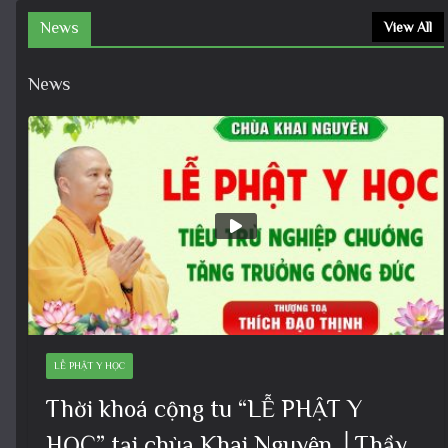
News
View All
News
LỄ PHẬT Y HỌC
Thời khoá cộng tu “LỄ PHẬT Y
HỌC” tại chùa Khai Nguyên │Thầy