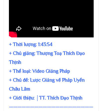
+ Thời lượng:
1:43:54
+ Chủ giảng:
Thượng Toạ Thích Đạo
Thịnh
+ Thể loại: Video Giảng Pháp
+ Chủ đề:
Lược Giảng về Pháp Uyển
Châu Lâm
+ Giới thiệu: │TT. Thích Đạo Thịnh
————————————————————