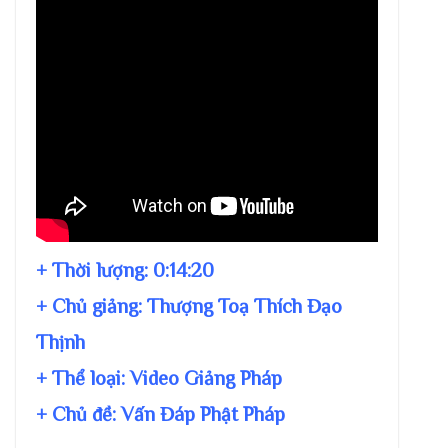
+ Thời lượng:
0:14:20
+ Chủ giảng:
Thượng Toạ Thích Đạo
Thịnh
+ Thể loại: Video Giảng Pháp
+ Chủ đề:
Vấn Đáp Phật Pháp