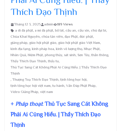
Thích Đạo Thịnh
Tháng 12 3, 2025
admin
189 Views
a di đà phật
,
a mi đà phật
,
bồ tát
,
cầu an
,
cầu xin
,
chú đại bi
,
Chùa Khai Nguyên
,
chùa tản viên
,
đạo Phật
,
đức phật
,
giảng pháp
,
giáo hội phật giáo
,
giáo hội phật giáo Việt Nam
,
kinh địa tạng
,
kinh pháp hoa
,
kinh vô lượng thọ
,
Nhạc Phật
,
Nhân Quả
,
Niệm Phật
,
phong thủy
,
sát sinh
,
Sơn Tây
,
thần thông
,
Thầy Thích Đạo Thịnh
,
thầy tu
,
Thủ Tục Sang Cát Không Phải Ai Cũng Hiểu. | Thầy Thích Đạo
Thịnh
,
Thượng Toạ Thích Đạo Thịnh
,
tịnh tông học hội
,
tịnh tông học hội việt nam
,
tu hành
,
Vấn Đáp Phật Pháp
,
Video Giảng Pháp
,
việt nam
+
Pháp thoại
: Thủ Tục Sang Cát Không
Phải Ai Cũng Hiểu. | Thầy Thích Đạo
Thịnh