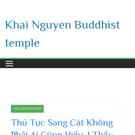
Skip
to
Khai Nguyen Buddhist
content
temple
VẤN ĐÁP PHẬT PHÁP
Thủ Tục Sang Cát Không
Phải Ai Cũng Hiểu. | Thầy