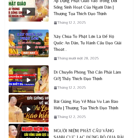
Áp Dụng Phật Giáo Vào Trong Đời
Sống Sinh Hoạt Của Người Dân |
Thượng Tọa Thích Đạo Thịnh
Tháng 12 2, 2025
Xây Chùa To Phật Lớn Là Để Hộ
Quốc An Dân, Tu Hành Cầu Đạo Giải
Thoát .
Tháng mười một 28, 2025
Di Chuyển Phòng Thờ Cần Phải Làm
Gì?| Thầy Thích Đạo Thịnh
Tháng 12 2, 2025
Bài Giảng Hay Về Mùa Vu Lan Báo
Hiếu | Thượng Tọa Thích Đạo Thịnh
Tháng 12 2, 2025
NGƯỜI NIỆM PHẬT CẦU VÃNG
SANH CỰC LẠC ĐỪNG BỎ QUA BÀI