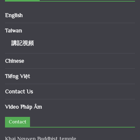
English
Taiwan
講記視頻
Chinese
Tiếng Việt
Contact Us
Video Pháp Âm
Contact
Khai Nguyen Buddhist temple