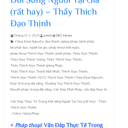
(rất hay) – Thầy Thích
Đạo Thịnh
Tháng 12 3, 2025
admin
282 Views
Chùa Khai Nguyên
,
đạo thịnh
,
giảng pháp
,
kinh phật
,
lời phật dạy
,
người tại gia
,
pháp thoại mỗi ngày
,
pháp thoại Thích Đạo Thịnh
,
phật pháp
,
Thầy Đạo Thịnh
,
Thầy Đạo Thịnh Giảng
,
Thầy Thích Đạo Thịnh
,
Thầy Thích Đạo Thịnh giảng Pháp
,
Thầy Thích Đạo Thịnh Mới Nhất
,
Thích Đạo Thịnh
,
Thích Đạo Thịnh 2023
,
Thích Đạo Thịnh Chùa Khai Nguyên
,
thực tế trong đời sống
,
Thượng Toạ Thích Đạo Thịnh
,
thuyết pháp
,
trong đời sống
,
Vấn Đáp Phật Pháp
,
vấn đáp thực tế
,
Vấn Đáp Thực Tế Trong Đời Sống Người Tại Gia (rất hay) - Thầy
Thích Đạo Thịnh
,
Video Giảng Pháp
+
Pháp thoại
: Vấn Đáp Thực Tế Trong