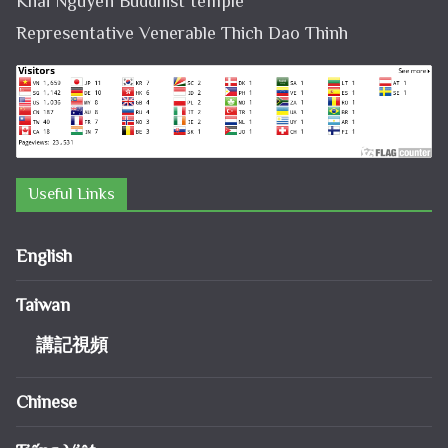
Khai Nguyen Buddhist temple
Representative Venerable Thich Dao Thinh
Useful Links
English
Taiwan
講記視頻
Chinese