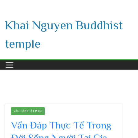
Skip
to
Khai Nguyen Buddhist
content
temple
VẤN ĐÁP PHẬT PHÁP
Vấn Đáp Thực Tế Trong
Đời Sống Người Tại Gia