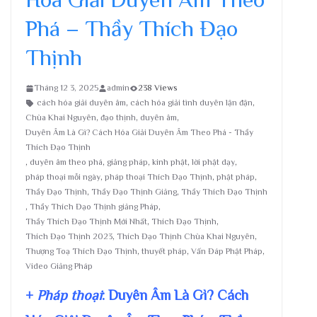
Phá – Thầy Thích Đạo
Thịnh
Tháng 12 3, 2025
admin
238 Views
cách hóa giải duyên âm
,
cách hóa giải tình duyên lận đận
,
Chùa Khai Nguyên
,
đạo thịnh
,
duyên âm
,
Duyên Âm Là Gì? Cách Hóa Giải Duyên Âm Theo Phá - Thầy
Thích Đạo Thịnh
,
duyên âm theo phá
,
giảng pháp
,
kinh phật
,
lời phật dạy
,
pháp thoại mỗi ngày
,
pháp thoại Thích Đạo Thịnh
,
phật pháp
,
Thầy Đạo Thịnh
,
Thầy Đạo Thịnh Giảng
,
Thầy Thích Đạo Thịnh
,
Thầy Thích Đạo Thịnh giảng Pháp
,
Thầy Thích Đạo Thịnh Mới Nhất
,
Thích Đạo Thịnh
,
Thích Đạo Thịnh 2023
,
Thích Đạo Thịnh Chùa Khai Nguyên
,
Thượng Toạ Thích Đạo Thịnh
,
thuyết pháp
,
Vấn Đáp Phật Pháp
,
Video Giảng Pháp
+
Pháp thoại
: Duyên Âm Là Gì? Cách