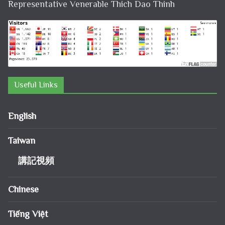
Representative Venerable Thich Dao Thinh
Useful Links
English
Taiwan
講記視頻
Chinese
Tiếng Việt