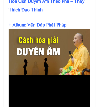
Hóa Giải Duyên Âm Theo Phá – Thầy
Thích Đạo Thịnh
+ Album: Vấn Đáp Phật Pháp