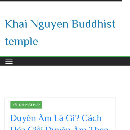
Skip
to
Khai Nguyen Buddhist
content
temple
VẤN ĐÁP PHẬT PHÁP
Duyên Âm Là Gì? Cách
Hóa Giải Duyên Âm Theo