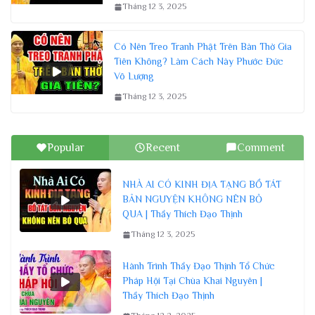
Tháng 12 3, 2025
Có Nên Treo Tranh Phật Trên Bàn Thờ Gia
Tiên Không? Làm Cách Này Phước Đức
Vô Lượng
Tháng 12 3, 2025
Popular
Recent
Comment
NHÀ AI CÓ KINH ĐỊA TẠNG BỒ TÁT
BẢN NGUYỆN KHÔNG NÊN BỎ
QUA | Thầy Thích Đạo Thịnh
Tháng 12 3, 2025
Hành Trình Thầy Đạo Thịnh Tổ Chức
Pháp Hội Tại Chùa Khai Nguyên |
Thầy Thích Đạo Thịnh