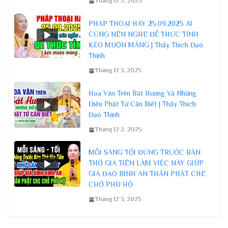
Tháng 12 2, 2025
PHÁP THOẠI HAY 25.09.2025 AI
CŨNG NÊN NGHE ĐỂ THỨC TỈNH
KẺO MUỘN MÀNG | Thầy Thích Đạo
Thịnh
Tháng 12 3, 2025
Hoa Văn Trên Bát Hương Và Những
Điều Phật Tử Cần Biết | Thầy Thích
Đạo Thịnh
Tháng 12 2, 2025
MỖI SÁNG TỐI ĐỨNG TRƯỚC BÀN
THỜ GIA TIÊN LÀM VIỆC NÀY GIÚP
GIA ĐẠO BÌNH AN THẦN PHẬT CHE
CHỞ PHÙ HỘ
Tháng 12 3, 2025