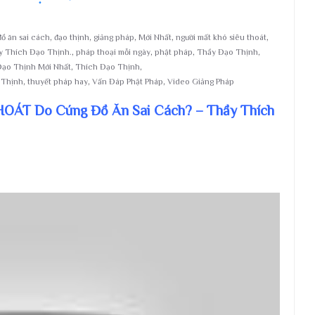
ồ ăn sai cách
,
đạo thịnh
,
giảng pháp
,
Mới Nhất
,
người mất khó siêu thoát
,
y Thích Đạo Thịnh.
,
pháp thoại mỗi ngày
,
phật pháp
,
Thầy Đạo Thịnh
,
Đạo Thịnh Mới Nhất
,
Thích Đạo Thịnh
,
 Thịnh
,
thuyết pháp hay
,
Vấn Đáp Phật Pháp
,
Video Giảng Pháp
HOÁT Do Cúng Đồ Ăn Sai Cách? – Thầy Thích