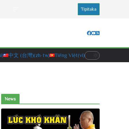
Tipitaka
i)
中文 (台灣)
(zh-tw)
Tiếng Việt
(vi)
News