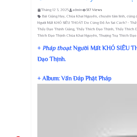
Tháng 12 3, 2025
admin
317 Views
Bài Giảng Hay
,
Chùa Khai Nguyên
,
chuyện tâm linh
,
cúng đ
Người Mất KHÓ SIÊU THOÁT Do Cúng Đồ Ăn Sai Cách? - Thầ
Thầy Đạo Thịnh Giảng
,
Thầy Thích Đạo Thịnh
,
Thầy Thích 
Thích Đạo Thịnh Chùa Khai Nguyên
,
Thượng Toạ Thích Đạo
+
Pháp thoại
: Người Mất KHÓ SIÊU T
Đạo Thịnh.
+ Album: Vấn Đáp Phật Pháp