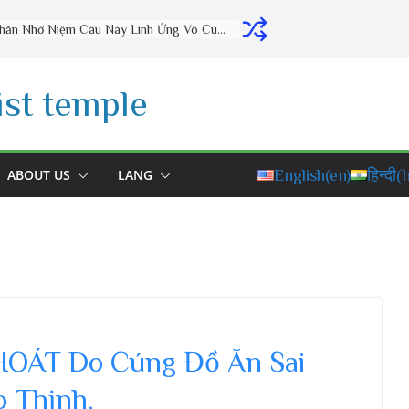
4 Cách Hồi Hướng Công Đức Cho Người Thân Ai Cũng Nên Biết | Thầy Thích Đạo Thịnh
st temple
ABOUT US
LANG
English
(en)
हिन्दी
(h
HOÁT Do Cúng Đồ Ăn Sai
 Thịnh.