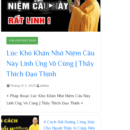
VẤN ĐÁP PHẬT PHÁP
Lúc Khó Khăn Nhớ Niệm Câu
Này Linh Ứng Vô Cùng | Thầy
Thích Đạo Thịnh
Tháng 12 3, 2025
admin
+ Pháp thoại: Lúc Khó Khăn Nhớ Niệm Câu Này
Linh Ứng Vô Cùng | Thầy Thích Đạo Thịnh +
4 Cách Hồi Hướng Công Đức
Cho Người Thân Ai Cũng Nên