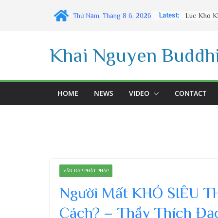
Skip
Latest:
Thứ Năm, Tháng 8 6, 2026
to
content
Khai Nguyen Buddhi
HOME
NEWS
VIDEO
CONTACT
VẤN ĐÁP PHẬT PHÁP
Người Mất KHÓ SIÊU T
Cách? – Thầy Thích Đạo