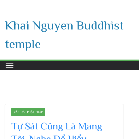
Skip
to
Khai Nguyen Buddhist
content
temple
VẤN ĐÁP PHẬT PHÁP
Tự Sát Cũng Là Mang
Tội. Nghe Để Hiểu