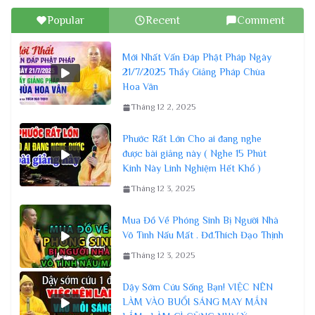
Popular
Recent
Comment
Mới Nhất Vấn Đáp Phật Pháp Ngày
21/7/2025 Thầy Giảng Pháp Chùa
Hoa Vân
Tháng 12 2, 2025
Phước Rất Lớn Cho ai đang nghe
được bài giảng này ( Nghe 15 Phút
Kinh Này Linh Nghiệm Hết Khổ )
Tháng 12 3, 2025
Mua Đồ Về Phóng Sinh Bị Người Nhà
Vô Tình Nấu Mất . Đđ.Thích Đạo Thịnh
Tháng 12 3, 2025
Dậy Sớm Cứu Sống Bạn! VIỆC NÊN
LÀM VÀO BUỔI SÁNG MAY MẮN