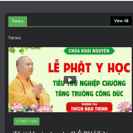
News
View All
News
LỄ PHẬT Y HỌC