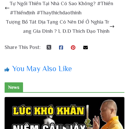
Tự Ngồi Thiền Tại Nhà Có Sao Không? #Thiền
#Thiềnđịnh #Thaythichdaothinh
Tượng Bồ Tát Địa Tạng Có Nên Để Ở Nghĩa Tr
ang Gia Đình ? L Đ.Đ Thích Đạo Thịnh
Share This Post:
You May Also Like
News