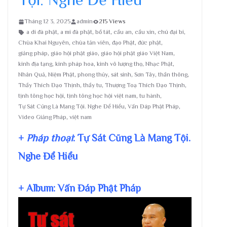
Tháng 12 3, 2025
admin
215 Views
a di đà phật
,
a mi đà phật
,
bồ tát
,
cầu an
,
cầu xin
,
chú đại bi
,
Chùa Khai Nguyên
,
chùa tản viên
,
đạo Phật
,
đức phật
,
giảng pháp
,
giáo hội phật giáo
,
giáo hội phật giáo Việt Nam
,
kinh địa tạng
,
kinh pháp hoa
,
kinh vô lượng thọ
,
Nhạc Phật
,
Nhân Quả
,
Niệm Phật
,
phong thủy
,
sát sinh
,
Sơn Tây
,
thần thông
,
Thầy Thích Đạo Thịnh
,
thầy tu
,
Thượng Toạ Thích Đạo Thịnh
,
tịnh tông học hội
,
tịnh tông học hội việt nam
,
tu hành
,
Tự Sát Cũng Là Mang Tội. Nghe Để Hiểu
,
Vấn Đáp Phật Pháp
,
Video Giảng Pháp
,
việt nam
+
Pháp thoại
: Tự Sát Cũng Là Mang Tội.
Nghe Để Hiểu
+ Album: Vấn Đáp Phật Pháp